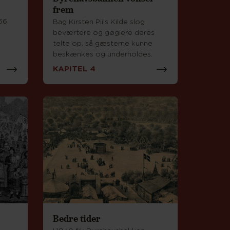
frem
756
Bag Kirsten Piils Kilde slog
beværtere og gøglere deres
telte op, så gæsterne kunne
beskænkes og underholdes.
KAPITEL 4
Bedre tider