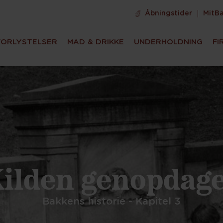
Åbningstider
MitB
FORLYSTELSER
MAD & DRIKKE
UNDERHOLDNING
FI
ilden genopdag
Bakkens historie - Kapitel 3