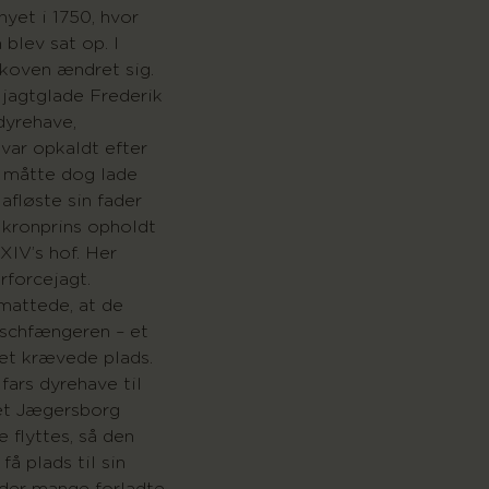
nyet i 1750, hvor
blev sat op. I
koven ændret sig.
 jagtglade Frederik
 dyrehave,
var opkaldt efter
n måtte dog lade
 afløste sin fader
 kronprins opholdt
XIV’s hof. Her
rforcejagt.
mattede, at de
schfængeren – et
Det krævede plads.
fars dyrehave til
et Jægersborg
 flyttes, så den
å plads til sin