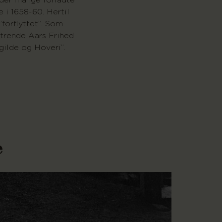
 der mange forladte
 i 1658-60. Hertil
forflyttet”. Som
trende Aars Frihed
gilde og Hoveri”.
e