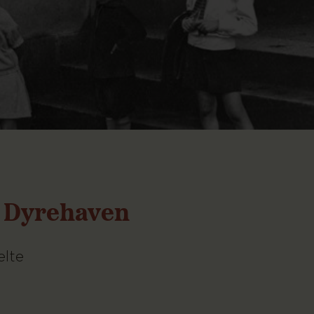
i Dyrehaven
elte