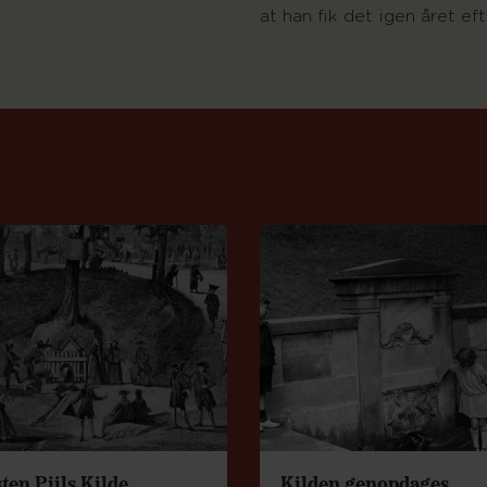
at han fik det igen året eft
ge kapitler
ten Piils Kilde
Kilden genopdages