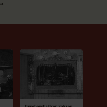
er.
Dyrehavsbakken vokser