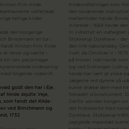
Kirsten Piils Kilde
Kildeindfatningen blev for
øbenhavnerne valfartede
den nuværende inskription 
rige hellige kilder.
mellemtiden havde Boves
Allerede i 1669 havde den
rede den kongelige
III indrettet en indhegnet
ch Brinckmann en tur i
Stokkerup Dyrehave – der 
andt Kirsten Piils Kilde,
den lille nabolandsby. De
 at rense og sætte i
livet, da Christian V i 1670
 sin ven, parykmager
på tronen. Han havde som
 nyrenoverede kildespring
sig ved Solkongen Ludvig 
 med følgende indskrift:
havde han lært at elske pa
Jægerne red dyrene så ud
hvad godt den har i Eje.
kunne dræbe dem med hir
af hinde skjulte Veje,
firbladet stikinstrument. 
en, som fandt det Kilde-
Derfor udvider kongen sin 
lev ved Brinchmann og
det firdobbelte med navn
and, 1732
Dyrehave. Stokkerup måtte
jagtglade majestæt kunne f