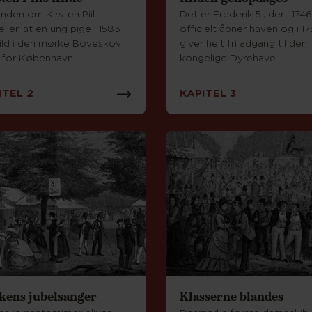
nden om Kirsten Piil
Det er Frederik 5., der i 1746
ller, at en ung pige i 1583
officielt åbner haven og i 1
vild i den mørke Boveskov
giver helt fri adgang til den
 for København.
kongelige Dyrehave.
ITEL 2
KAPITEL 3
kens jubelsanger
Klasserne blandes