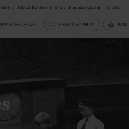
akken
Job på Bakken
Info til Svenska gäster
Søg
RMA & GRUPPER
PRAKTISK INFO
KØB 
es