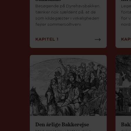
Besøgende på Dyrehavsbakken
Lege
tænker nok sjældent på, at de
fortæ
som kildegæster i virkeligheden
for 
fejrer sommersolhverv.
nord
KAPITEL 1
KAP
Den årlige Bakkerejse
Bak