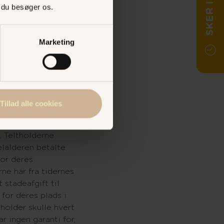
SKER I DAG
, du besøger os.
 og i
Marketing
have.
ved kilden en
åst
Tillad alle cookies
 af kildegæsterne
rdel for stiftelsen
 Teltholderne
elalderen betalte
for deres
rne har fra tidernes
 stadeafgift til
for deres plads i
holder skulle hvert
ar ingen garanti for,