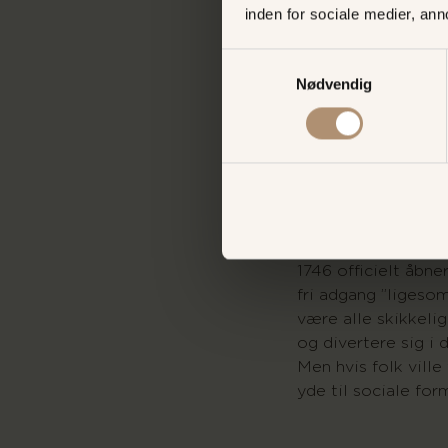
inden for sociale medier, an
Samtykkevalg
Det 
Nødvendig
1756
Selv om Dyrehaven
gøglere og beværte
ved kildetid slået
Kirsten Piils Kilde.
1746 officielt åbne
fri adgang ”ligesom
være alle skikkelig
og divertere sig i
Men hvis folk ville
yde til sociale form