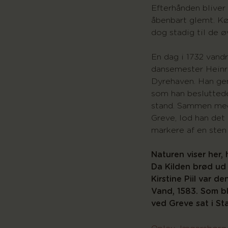
Efterhånden bliver 
åbenbart glemt. K
dog stadig til de øv
En dag i 1732 vand
dansemester Heinri
Dyrehaven. Han genf
som han besluttede
stand. Sammen med
Greve, lod han det
markere af en sten
Naturen viser her, 
Da Kilden brød ud 
Kirstine Piil var d
Vand, 1583. Som b
ved Greve sat i St