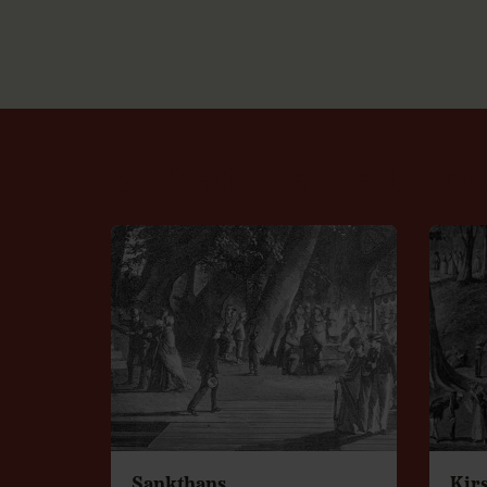
En historie med man
Sankthans
Kirs