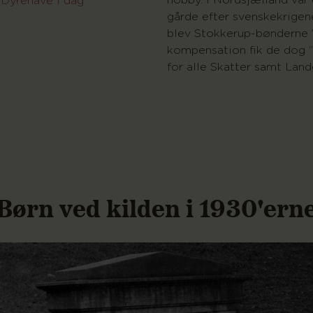
hobby. I Nordsjælland var
Dyrehave i dag
gårde efter svenskekrigene
blev Stokkerup-bønderne ”
kompensation fik de dog ”
for alle Skatter samt Land
Børn ved kilden i 1930'ern