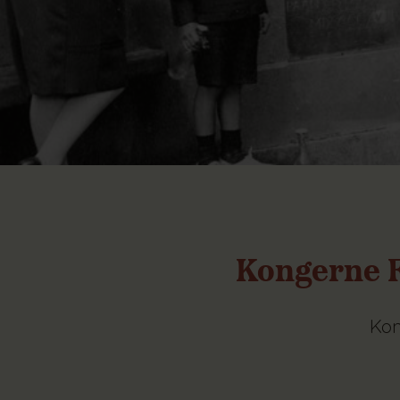
Kongerne F
Kon