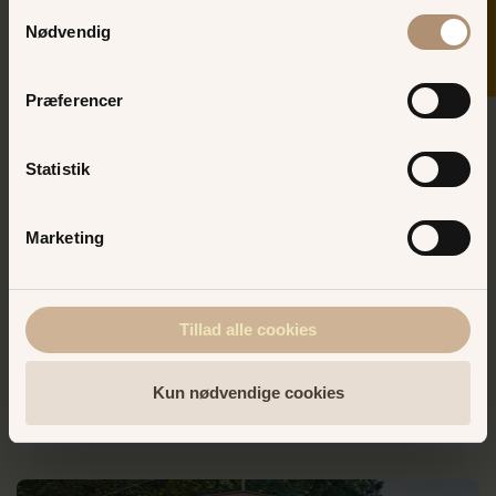
Samtykkevalg
VINDER DU I DAG?
Nødvendig
Præferencer
Statistik
Marketing
Delfinspillet
Tillad alle cookies
Delfinspilet er et ekstra sjovt spil, hvor både store og
små kan være med! Hvem fanger flest delfiner?
Kun nødvendige cookies
LÆS MERE