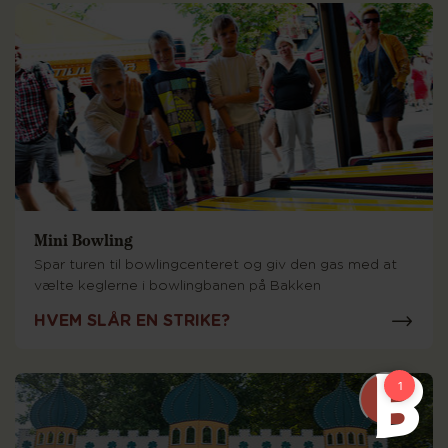
Mini Bowling
Spar turen til bowlingcenteret og giv den gas med at
vælte keglerne i bowlingbanen på Bakken
HVEM SLÅR EN STRIKE?