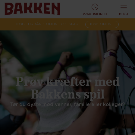
PRAKTISK INFO
MENU
KØB TURBÅND ONLINE OG SPAR!
KØB ONLINE
Prøv kræfter med
Bakkens spil
Tør du dyste mod venner, familie eller kolleger?