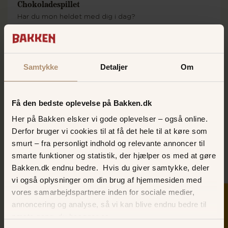
Chokoladespillet
Har du mon heldet med dig i dag?
VIND LÆKRE SAGER!
Samtykke
Detaljer
Om
Få den bedste oplevelse på Bakken.dk
Her på Bakken elsker vi gode oplevelser – også online.
Derfor bruger vi cookies til at få det hele til at køre som
smurt – fra personligt indhold og relevante annoncer til
smarte funktioner og statistik, der hjælper os med at gøre
Bakken.dk endnu bedre. Hvis du giver samtykke, deler
vi også oplysninger om din brug af hjemmesiden med
De Magiske Kugler
vores samarbejdspartnere inden for sociale medier,
SKER I DAG
annoncering og analyse, så vi kan blive endnu bedre til
Bakkens mest spændende lykkespil – Tre gevinstnumre
næste gang, du besøger os.
ved hver trækning!