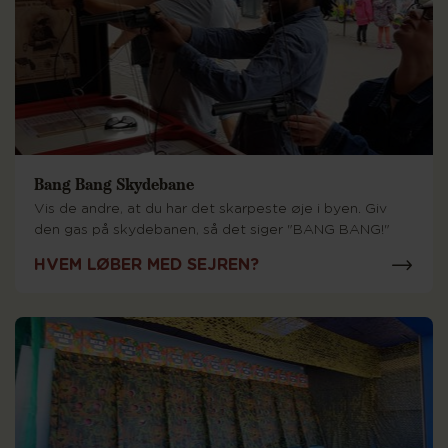
Bang Bang Skydebane
Vis de andre, at du har det skarpeste øje i byen. Giv
den gas på skydebanen, så det siger "BANG BANG!"
HVEM LØBER MED SEJREN?