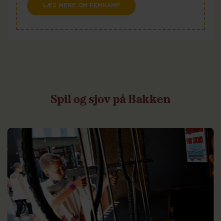
LÆS MERE OM FEMKAMP
Spil
og
sjov
på
Bakken