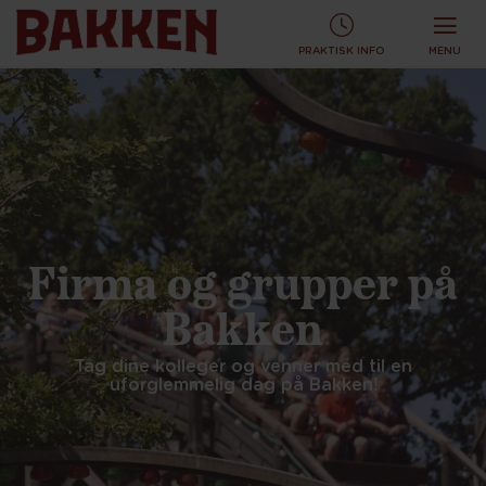
PRAKTISK INFO
MENU
Firma og grupper på
Bakken
Tag dine kolleger og venner med til en
uforglemmelig dag på Bakken!