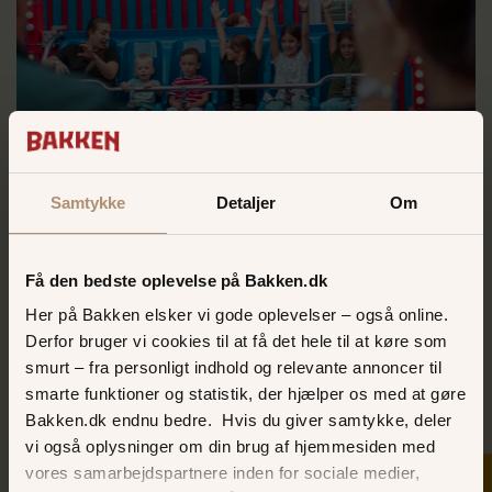
Børnefødselsdag på Bakken
Samtykke
Detaljer
Om
En fødselsdag som gæster og fødselar sent vil
glemme.
Få den bedste oplevelse på Bakken.dk
HURRA!
Her på Bakken elsker vi gode oplevelser – også online.
Derfor bruger vi cookies til at få det hele til at køre som
smurt – fra personligt indhold og relevante annoncer til
smarte funktioner og statistik, der hjælper os med at gøre
Bakken.dk endnu bedre. Hvis du giver samtykke, deler
vi også oplysninger om din brug af hjemmesiden med
vores samarbejdspartnere inden for sociale medier,