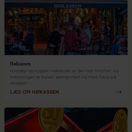
Høkassen
Nostalgi og hygge! I Høkassen er der højt til loftet, og
indretningen er kuriøs, gennemført og med fokus på
detaljen!
LÆS OM HØKASSEN