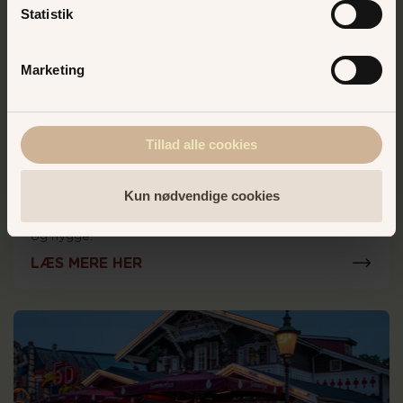
Statistik
Marketing
Tillad alle cookies
Skovly Beer Garden
Kun nødvendige cookies
Omgivet af Dyrehavens fortryllende skov har vi
forvandlet stedet til en levende oase af øl, sjov, mad
og hygge.
LÆS MERE HER