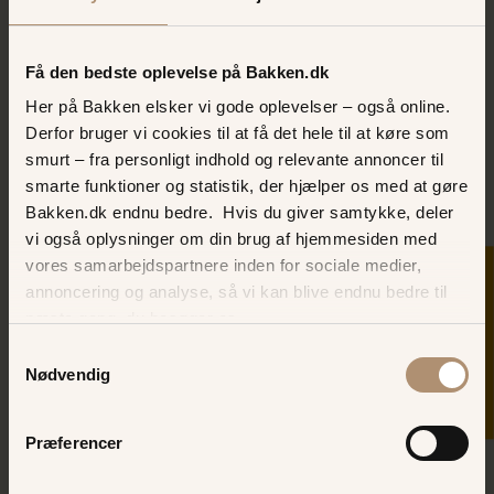
LÆS MERE OM PØLSEKROEN
Få den bedste oplevelse på Bakken.dk
Her på Bakken elsker vi gode oplevelser – også online.
Derfor bruger vi cookies til at få det hele til at køre som
smurt – fra personligt indhold og relevante annoncer til
smarte funktioner og statistik, der hjælper os med at gøre
Bakken.dk endnu bedre. Hvis du giver samtykke, deler
vi også oplysninger om din brug af hjemmesiden med
vores samarbejdspartnere inden for sociale medier,
SKER I DAG
annoncering og analyse, så vi kan blive endnu bedre til
Skjerns Magasin
næste gang, du besøger os.
Læg vejen forbi Skjerns Magasin og nyd blandt andet
Samtykkevalg
deb berømte Flyversjus, der var meget populær i
Nødvendig
Matadors tid!
BESØG SKJERNS MAGASIN
Præferencer