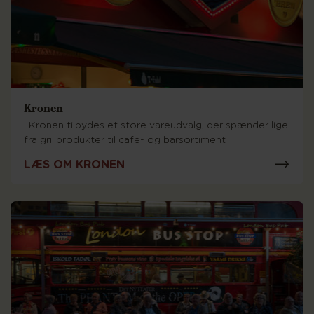
Kronen
I Kronen tilbydes et store vareudvalg, der spænder lige
fra grillprodukter til café- og barsortiment
LÆS OM KRONEN