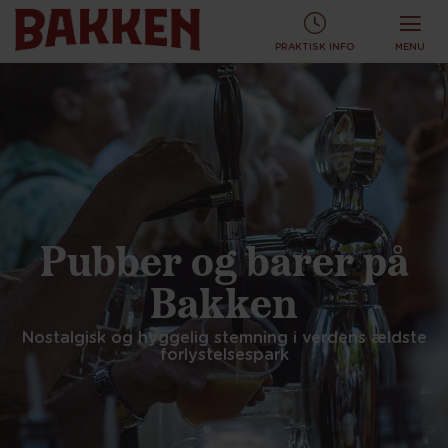
KØB TURBÅND ONLINE OG SPAR!
KØB ONLINE
PRAKTISK INFO
MENU
Pubber og barer på
Bakken
Nostalgisk og hyggelig stemning i verdens ældste
forlystelsespark