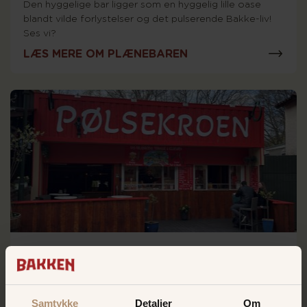
Den hyggelige bar ligger som en hyggelig lille oase
blandt vilde forlystelser og det pulserende Bakke-liv!
Ses vi?
LÆS MERE OM PLÆNEBAREN
Pølsekroen
Kryb ind i den hyggelige hule med din favoritøl i hånden
og lad dig rive med af den skønne stemning!
Samtykke
Detaljer
Om