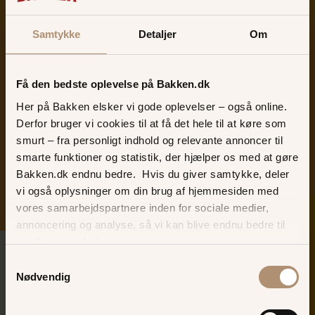
Samtykke
Detaljer
Om
"Jeg går ind i det med krop og sjæl, fordi
jeg føler mig som en del af Bakkens hjerte.
Få den bedste oplevelse på Bakken.dk
Jeg glæder mig til at stå på scenen foran
Her på Bakken elsker vi gode oplevelser – også online.
børn og voksne. Her kan alle komme og
Derfor bruger vi cookies til at få det hele til at køre som
tage, hvad de har lyst til fra mine
smurt – fra personligt indhold og relevante annoncer til
forestillinger."
smarte funktioner og statistik, der hjælper os med at gøre
Bakken.dk endnu bedre. Hvis du giver samtykke, deler
Pjerrot
vi også oplysninger om din brug af hjemmesiden med
BAKKEN
vores samarbejdspartnere inden for sociale medier,
SKER I DAG
annoncering og analyse, så vi kan blive endnu bedre til
næste gang, du besøger os.
Samtykkevalg
Nødvendig