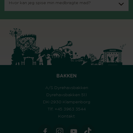
Hvor kan jeg spise min medbragte mad?
BAKKEN
A/S Dyrehavsbakken
Dyrehavsbakken 51.1
DK-2930 Klampenborg
Tlf. +45 3963 3544
Kontakt