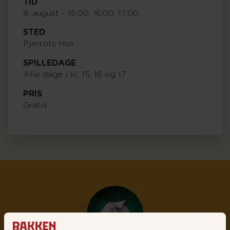
TID
8. august - 15:00, 16:00, 17:00
STED
Pjerrots Hus
SPILLEDAGE
Alle dage i kl. 15, 16 og 17
PRIS
Gratis