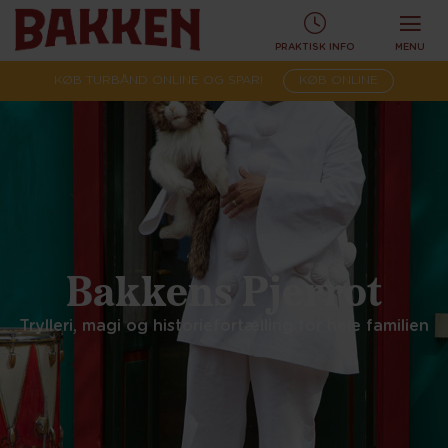
PRAKTISK INFO
MENU
KØB TURBÅND ONLINE OG SPAR!
KØB ONLINE
Bakkens Pjerrot
Trylleri, magi og historiefortælling for hele familien