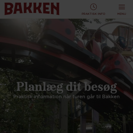
KØB TURBÅND ONLINE OG SPAR!
KØB ONLINE
PRAKTISK INFO
MENU
Planlæg dit besøg
Praktisk information når turen går til Bakken