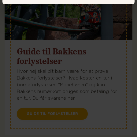
Guide til Bakkens
forlystelser
Hvor høj skal dit barn være for at prøve
Bakkens forlystelser? Hvad koster en tur i
børneforlystelsen "Mariehønen" og kan
Bakkens humørkort bruges som betaling for
en tur. Du får svarene her
GUIDE TIL FORLYSTELSER