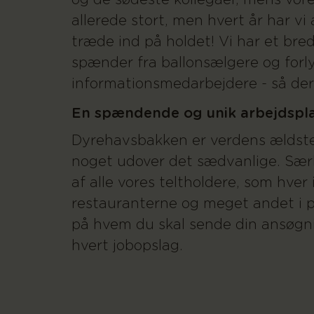
og de sødeste kollegaer, mens vor
allerede stort, men hvert år har vi
træde ind på holdet! Vi har et bre
spænder fra ballonsælgere og forly
informationsmedarbejdere - så der
En spændende og unik arbejdspl
Dyrehavsbakken er verdens ældste 
noget udover det sædvanlige. Særl
af alle vores teltholdere, som hver 
restauranterne og meget andet i 
på hvem du skal sende din ansøgnin
hvert jobopslag.