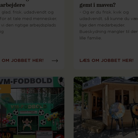
arbejdere
gemt i maven?
 glad, frisk, udadvendt og
- Og er du frisk, kvik og
 for at tale med mennesker,
udadvendt, så kunne du væ
 vi den rigtige arbejdsplads
lige den medarbejder,
ig
Bueskydning mangler til de
lille familie.
 OM JOBBET HER!
LÆS OM JOBBET HER!
+