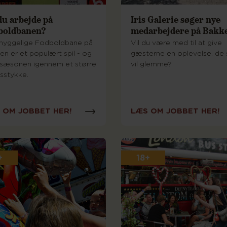
du arbejde på
Iris Galerie søger nye
boldbanen?
medarbejdere på Bakk
hyggelige Fodboldbane på
Vil du være med til at give
en er et populært spil - og
gæsterne en oplevelse, de 
 sæsonen igennem et større
vil glemme?
bsstykke.
 OM JOBBET HER!
LÆS OM JOBBET HER!
+
18+