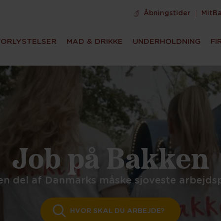
Åbningstider
MitB
FORLYSTELSER
MAD & DRIKKE
UNDERHOLDNING
FI
Job på Bakken
 en del af Danmarks måske sjoveste arbejds
HVOR SKAL DU ARBEJDE?