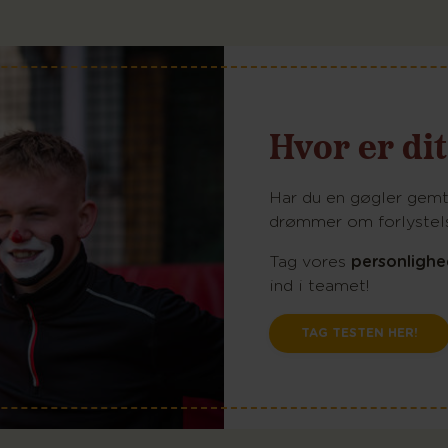
Hvor er d
Har du en gøgler gemt 
drømmer om forlystels
Tag vores
personlighe
ind i teamet!
TAG TESTEN HER!