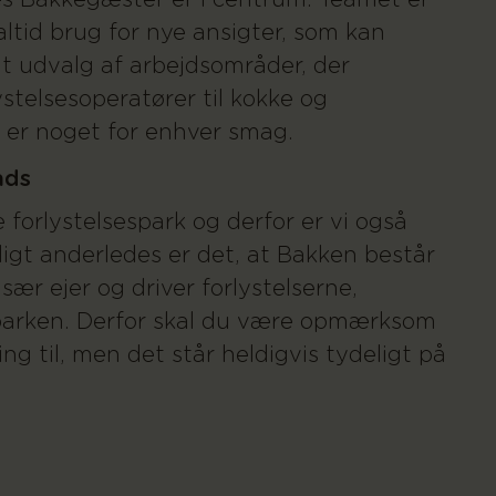
es Bakkegæster er i centrum. Teamet er
 altid brug for nye ansigter, som kan
dt udvalg af arbejdsområder, der
stelsesoperatører til kokke og
 er noget for enhver smag.
ads
forlystelsespark og derfor er vi også
igt anderledes er det, at Bakken består
især ejer og driver forlystelserne,
parken. Derfor skal du være opmærksom
g til, men det står heldigvis tydeligt på