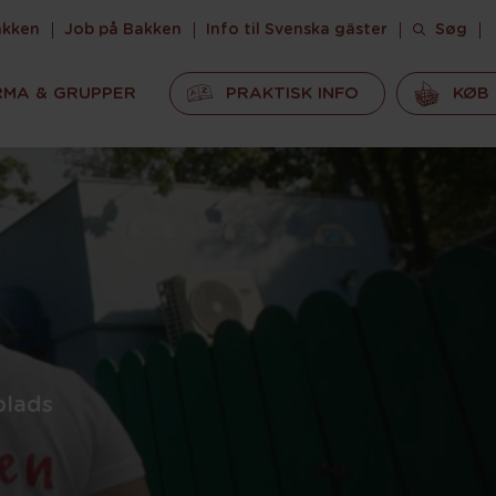
akken
Job på Bakken
Info til Svenska gäster
Søg
RMA & GRUPPER
PRAKTISK INFO
KØB 
plads