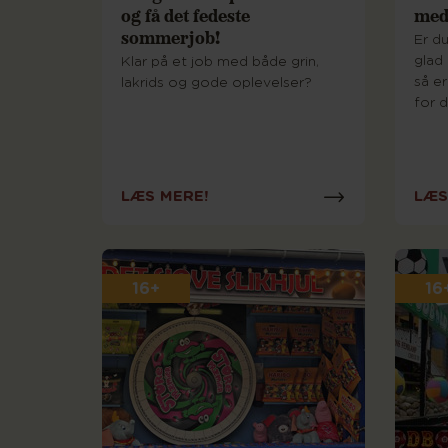
og få det fedeste
med
sommerjob!
Er du
glad
Klar på et job med både grin,
så er
lakrids og gode oplevelser?
for d
LÆS MERE!
LÆS
16+
16