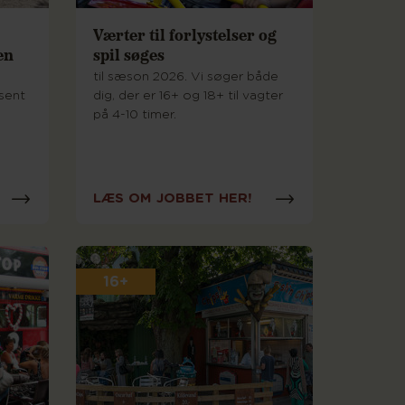
Værter til forlystelser og
en
spil søges
til sæson 2026. Vi søger både
sent
dig, der er 16+ og 18+ til vagter
på 4-10 timer.
LÆS OM JOBBET HER!
16+