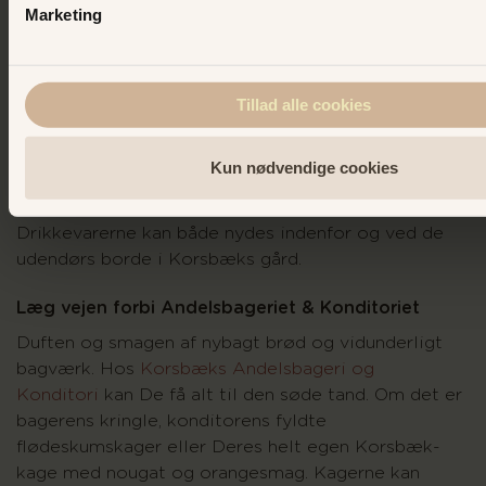
Marketing
Skjerns Magasin
- Bag facaden gemmer sig en skøn
beværtning
I skrædderiet til
Skjerns Magasin
findes derfor en
hyggelig beværtning. Her byder Mads Skjern
Tillad alle cookies
indenfor. Kig forbi Algades udendørs servering og
nyd en kold øl på en varm sommerdag, en dejlig kop
Kun nødvendige cookies
kaffe med tilhørende dagens kage, og hvis bølgerne
går højt, kan De indtage en forfriskende flyversjus.
Drikkevarerne kan både nydes indenfor og ved de
udendørs borde i Korsbæks gård.
Læg vejen forbi Andelsbageriet & Konditoriet
Duften og smagen af nybagt brød og vidunderligt
bagværk. Hos
Korsbæks Andelsbageri og
Konditori
kan De få alt til den søde tand. Om det er
bagerens kringle, konditorens fyldte
flødeskumskager eller Deres helt egen Korsbæk-
kage med nougat og orangesmag. Kagerne kan