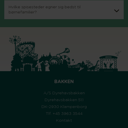
Hvilke spisesteder egner sig bedst til
børnefamilier?
BAKKEN
A/S Dyrehavsbakken
Dyrehavsbakken 51.1
DK-2930 Klampenborg
Tlf. +45 3963 3544
Kontakt