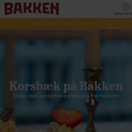
PRAKTISK 
KØB TURBÅND ONLINE OG SPAR!
KØB ONLINE
Korsbæk på Bakken
Oplev den fantastiske stemning fra Matador