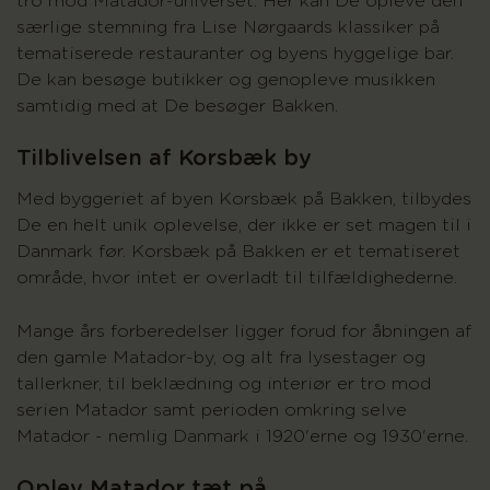
tro mod Matador-universet. Her kan De opleve den
særlige stemning fra Lise Nørgaards klassiker på
tematiserede restauranter og byens hyggelige bar.
De kan besøge butikker og genopleve musikken
samtidig med at De besøger Bakken.
Tilblivelsen af Korsbæk by
Med byggeriet af byen Korsbæk på Bakken, tilbydes
De en helt unik oplevelse, der ikke er set magen til i
Danmark før. Korsbæk på Bakken er et tematiseret
område, hvor intet er overladt til tilfældighederne.
Mange års forberedelser ligger forud for åbningen af
den gamle Matador-by, og alt fra lysestager og
tallerkner, til beklædning og interiør er tro mod
serien Matador samt perioden omkring selve
Matador - nemlig Danmark i 1920'erne og 1930'erne.
Oplev Matador tæt på