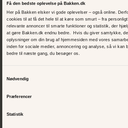
Få den bedste oplevelse på Bakken.dk
de smukke stuer hjemme hos selveste Korsbæks
bankdirektør. I privaten hos bankdirektør Varnæs er
Her på Bakken elsker vi gode oplevelser – også online. Derfo
intet overladt til tilfældighederne. De fine møbler er
cookies til at få det hele til at køre som smurt – fra personlig
nydeligt arrangeret, tæpperne er banket, og alt står
relevante annoncer til smarte funktioner og statistik, der hj
på deres rette plads
hos Varnæs
.
at gøre Bakken.dk endnu bedre. Hvis du giver samtykke, del
oplysninger om din brug af hjemmesiden med vores samarbe
Til frokost serveres det store kolde bord, hvor der
inden for sociale medier, annoncering og analyse, så vi kan 
kan nydes adskillige serveringer med klassiske
bedre til næste gang, du besøger os.
anretninger. De kan også nyde en vidunderlig
middag i bankdirektørens smukke stuer. De bydes
Samtykkevalg
velkommen af en husets beboere og derefter
Nødvendig
serveres en fire retters menu med det bedste fra
tidens køkken. Hvis De skal have den helt store
oplevelse, kan De komme til et overdådigt
Præferencer
traktement i Familien Varnæs' private stuer. Maude
og Hans-Christian holder af at afholde selskaber, og
Statistik
når de inviterer til festtaffel, er der ingen smalle
steder.