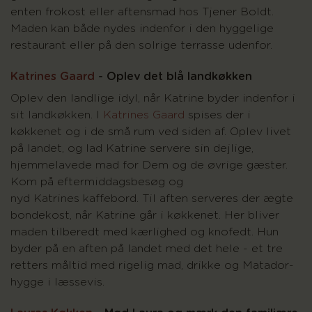
enten frokost eller aftensmad hos Tjener Boldt.
Maden kan både nydes indenfor i den hyggelige
restaurant eller på den solrige terrasse udenfor.
Katrines Gaard
- Oplev det blå landkøkken
Oplev den landlige idyl, når Katrine byder indenfor i
sit landkøkken. I
Katrines Gaard
spises der i
køkkenet og i de små rum ved siden af. Oplev livet
på landet, og lad Katrine servere sin dejlige,
hjemmelavede mad for Dem og de øvrige gæster.
Kom på eftermiddagsbesøg og
nyd Katrines kaffebord. Til aften serveres der ægte
bondekost, når Katrine går i køkkenet. Her bliver
maden tilberedt med kærlighed og knofedt. Hun
byder på en aften på landet med det hele - et tre
retters måltid med rigelig mad, drikke og Matador-
hygge i læssevis.