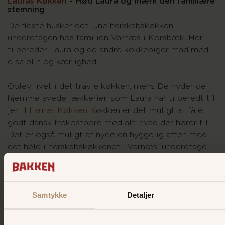
Lauras Køkken
- Mød Laura og mærk den familiære
stemning
De fleste husker det lune herskabskøkken i
underetagen hos familien Varnæs i Korsbæk. Her
tilbereder Laura og de andre kokkepiger mad med
disciplin og kærlighed.
Oplev livet i det travle køkken, mens De nyder de
hjemmelavede lækkerier, som Laura har tilberedt til
jer. I
Lauras Køkken
Køkken er det muligt at få et
godt dansk frokostbord med alt, hvad der hører til.
Det er også muligt at nyde en hyggelig aften med
det hele i herskabskøkkenet i Varnæs' underetage.
Her vil blive serveret en tre-retters menu i ægte
Korsbæk stil. Det kunne være dejlig suppe med fyld,
god gammeldags oksesteg og citronfromage.
Samtykke
Detaljer
Hos Varnæs
- Så bliver det ikke finere!
Hos Varnæs bliver De inviteret til privat selskab i