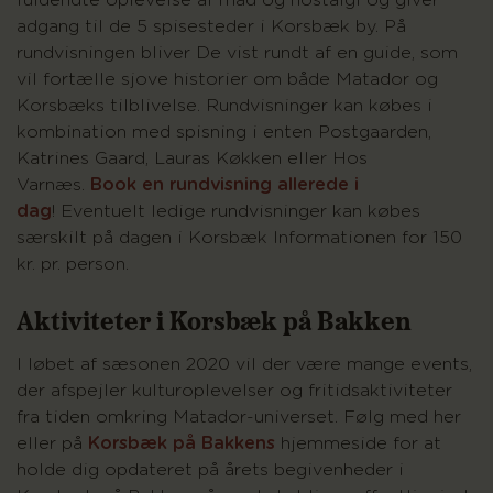
fuldendte oplevelse af mad og nostalgi og giver
adgang til de 5 spisesteder i Korsbæk by. På
rundvisningen bliver De vist rundt af en guide, som
vil fortælle sjove historier om både Matador og
Korsbæks tilblivelse.
Rundvisninger kan købes i
kombination med spisning i enten Postgaarden,
Katrines Gaard, Lauras Køkken eller Hos
Varnæs.
Book en rundvisning allerede i
dag
! Eventuelt ledige rundvisninger kan købes
særskilt på dagen i Korsbæk Informationen for 150
kr. pr. person.
Aktiviteter i Korsbæk på Bakken
I løbet af sæsonen 2020 vil der være mange events,
der afspejler kulturoplevelser og fritidsaktiviteter
fra tiden omkring Matador-universet. Følg med her
eller på
Korsbæk på Bakkens
hjemmeside for at
holde dig opdateret på årets begivenheder i