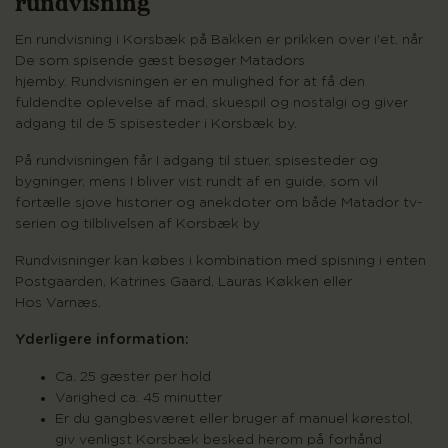
rundvisning
En rundvisning i Korsbæk på Bakken er prikken over i'et, når
De som spisende gæst besøger Matadors
hjemby. Rundvisningen er en mulighed for at få den
fuldendte oplevelse af mad, skuespil og nostalgi og giver
adgang til de 5 spisesteder i Korsbæk by.
På rundvisningen får I adgang til stuer, spisesteder og
bygninger, mens I bliver vist rundt af en guide, som vil
fortælle sjove historier og anekdoter om både Matador tv-
serien og tilblivelsen af Korsbæk by
Rundvisninger kan købes i kombination med spisning i enten
Postgaarden, Katrines Gaard, Lauras Køkken eller
Hos Varnæs.
Yderligere information:
Ca. 25 gæster per hold
Varighed ca. 45 minutter
Er du gangbesværet eller bruger af manuel kørestol,
giv venligst Korsbæk besked herom på forhånd