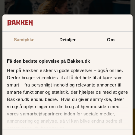
Samtykke
Detaljer
Om
Kaffekopperne
Få den bedste oplevelse på Bakken.dk
Den ultimative rundtosse-test, hvor DU har kontrollen!
Her på Bakken elsker vi gode oplevelser – også online.
Hvor hurtigt tør du snurre?
Derfor bruger vi cookies til at få det hele til at køre som
TAK FOR KAFFE!
smurt – fra personligt indhold og relevante annoncer til
smarte funktioner og statistik, der hjælper os med at gøre
Bakken.dk endnu bedre. Hvis du giver samtykke, deler
vi også oplysninger om din brug af hjemmesiden med
vores samarbejdspartnere inden for sociale medier,
SKER I DAG
annoncering og analyse, så vi kan blive endnu bedre til
næste gang, du besøger os.