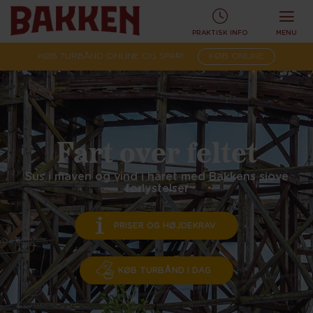
PRAKTISK INFO
MENU
KØB TURBÅND ONLINE OG SPAR!
KØB ONLINE
Fart over feltet
Sus i maven og vind i håret med Bakkens sjove
forlystelser
PRISER OG HØJDEKRAV
KØB TURBÅND I DAG