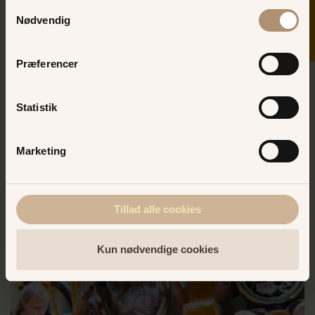
Samtykkevalg
Nødvendig
Præferencer
Klovnebanen
En skør køretur i klovnetempo
Statistik
BUMLENDE SJOV
Marketing
Tillad alle cookies
Kun nødvendige cookies