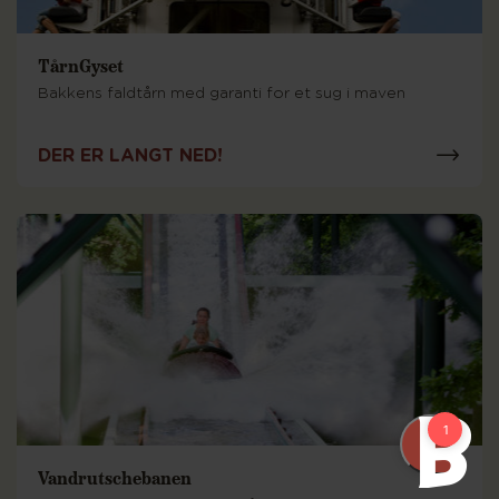
TårnGyset
Bakkens faldtårn med garanti for et sug i maven
DER ER LANGT NED!
Vandrutschebanen