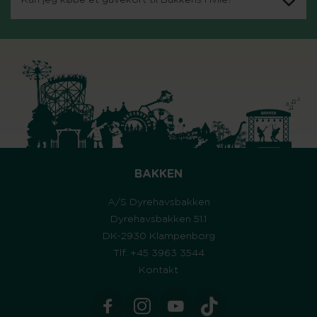
Kan jeg købe et gavekort til Bakkens Hvile?
BAKKEN
A/S Dyrehavsbakken
Dyrehavsbakken 51.1
DK-2930 Klampenborg
Tlf. +45 3963 3544
Kontakt