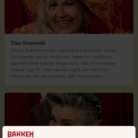
Tina Grunwald
Tina er Bakkens Hviles vaskeægte blondine. Smuk,
sprudlende og en smule naiv tager hun publikum
igennem sine mange sange som ”alle mine mange
mænd” og ”17”, men danner også par med Dot
Wessman, når de sammen ”går med i lunden”.