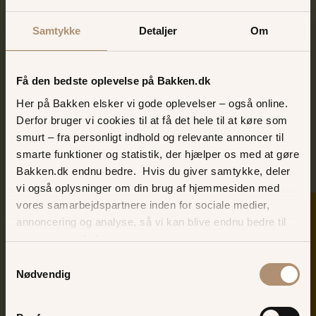
Samtykke
Detaljer
Om
Ann Farholt
Igen i år er den skønne Ann Farholt på scenen i
Få den bedste oplevelse på Bakken.dk
Bakkens Hvile - hun indtager med sin mørke stemme
Her på Bakken elsker vi gode oplevelser – også online.
og skønne jazz-rytmer scenen med en timing, humor
Derfor bruger vi cookies til at få det hele til at køre som
og musik, som du ikke finder noget andet sted.
smurt – fra personligt indhold og relevante annoncer til
smarte funktioner og statistik, der hjælper os med at gøre
Bakken.dk endnu bedre. Hvis du giver samtykke, deler
vi også oplysninger om din brug af hjemmesiden med
vores samarbejdspartnere inden for sociale medier,
SKER I DAG
annoncering og analyse, så vi kan blive endnu bedre til
næste gang, du besøger os.
Samtykkevalg
Nødvendig
Sus Mathiasen
Sus er skuespiller, koreograf, instruktør - og kan nu