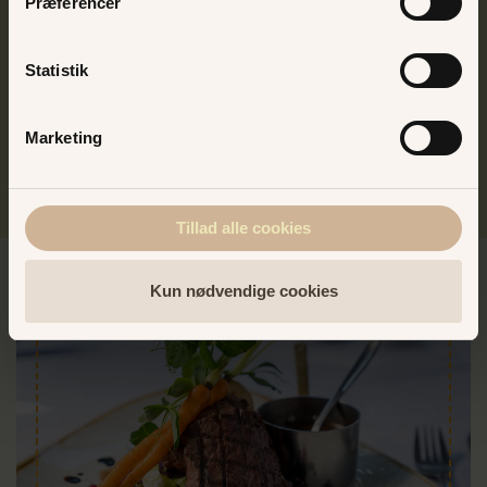
Præferencer
også skrive Bakkesangerinde på CV'et. Med sin skønne
stemme og flair for timing, bliver det ikke kedeligt, når
både nye og gamle bakkesange fortolkes. Og mon
Statistik
ikke det også bliver til en duet eller to med Ann
Farholt.
Marketing
Tillad alle cookies
Kun nødvendige cookies