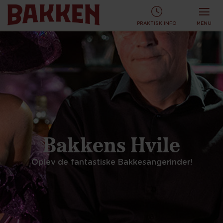
KØB TURBÅND ONLINE OG SPAR!
KØB ONLINE
PRAKTISK INFO
MENU
Bakkens Hvile
Oplev de fantastiske Bakkesangerinder!