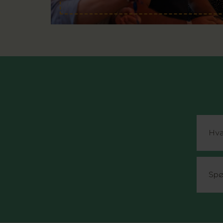
Hva
Spø