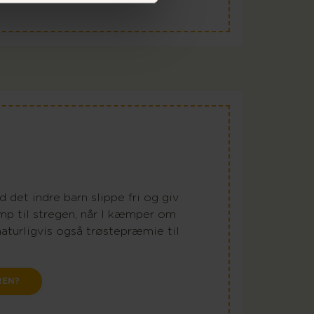
 det indre barn slippe fri og giv
mp til stregen, når I kæmper om
naturligvis også trøstepræmie til
REN?