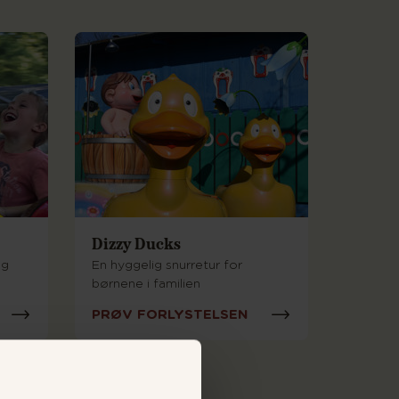
Dizzy Ducks
og
En hyggelig snurretur for
børnene i familien
PRØV FORLYSTELSEN