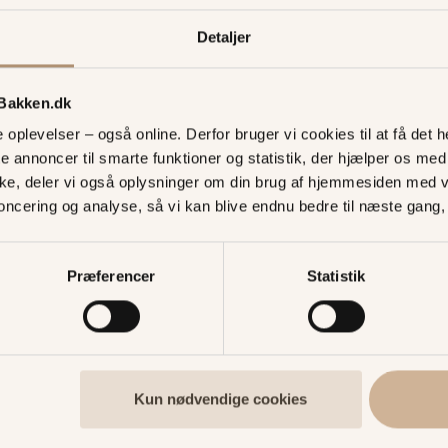
SE ALLE FORLYSTELSER
Detaljer
 Bakken.dk
oplevelser – også online. Derfor bruger vi cookies til at få det he
te annoncer til smarte funktioner og statistik, der hjælper os m
ke, deler vi også oplysninger om din brug af hjemmesiden med 
noncering og analyse, så vi kan blive endnu bedre til næste gang
Køb turbånd
priser
Præferencer
Statistik
Garanti for sus i maven
forlystelser rundt på 
Kun nødvendige cookies
KØB TURBÅND ONLINE