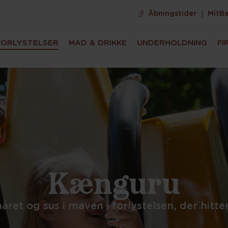
Åbningstider
MitB
FORLYSTELSER
MAD & DRIKKE
UNDERHOLDNING
FI
Kænguru
håret og sus i maven i forlystelsen, der hitte