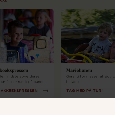
keekspressen
Mariehønen
de mindste styre deres
Garanti for masser af sjov 
 små biler rundt på banen
ballade
BAKKEEKSPRESSEN
TAG MED PÅ TUR!