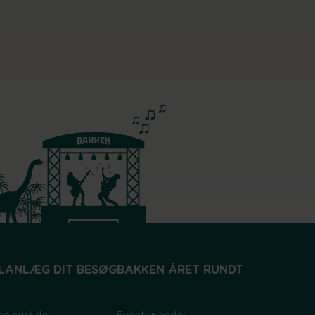
LANLÆG DIT BESØG
BAKKEN ÅRET RUNDT