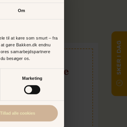
Om
le til at køre som smurt – fra
SKER I DAG
ed at gøre Bakken.dk endnu
vores samarbejdspartnere
, du besøger os.
 i dag til gode
Marketing
 og vind i håret i de sjove
Bakken!
Tillad alle cookies
 OG SPAR!