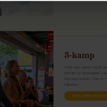
5-kamp
Alle kan være med! Lad
resten af selskabet ka
førstepladsen. Der er 
taberen.
HVEM LØBER MED SEJ