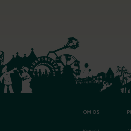
OM OS
P