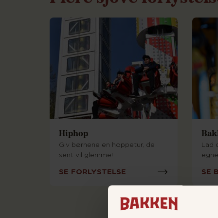
Hiphop
Bak
Giv børnene en hoppetur, de
Lad 
sent vil glemme!
egne
SE FORLYSTELSE
SE 