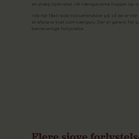
en skæg oplevelse, når kænguruerne hopper op o
Alle har fået røde boksehandsker på, så de er kla
at afprøve livet som kænguru. Der er garanti for s
børnevenlige forlystelse.
Flere sjove forlystel