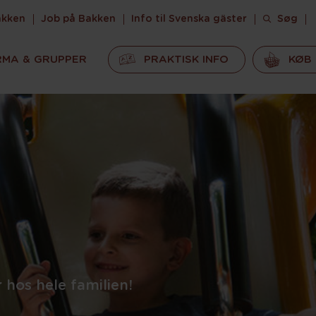
akken
Job på Bakken
Info til Svenska gäster
Søg
RMA & GRUPPER
PRAKTISK INFO
KØB 
r hos hele familien!