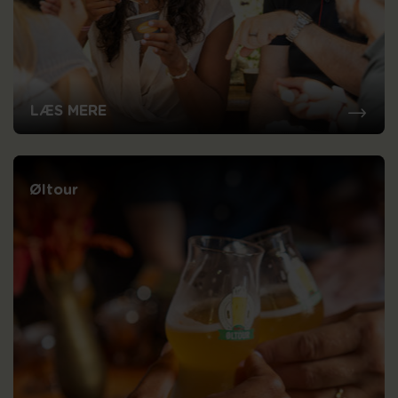
LÆS MERE
Øltour