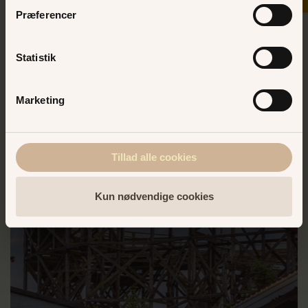
Præferencer
Statistik
Marketing
LÆS MERE
Tillad alle cookies
Rutschebanetur
Kun nødvendige cookies