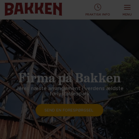
PRAKTISK INFO
MENU
Firma på Bakken
Jeres næste arrangement i verdens ældste
forlystelsespark
SEND EN FORESPØRGSEL