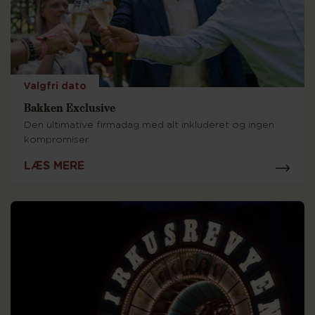
Valgfri dato
Bakken Exclusive
Den ultimative firmadag med alt inkluderet og ingen
kompromiser
LÆS MERE