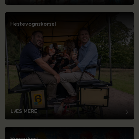
Hestevognskørsel
LÆS MERE
Humørkort