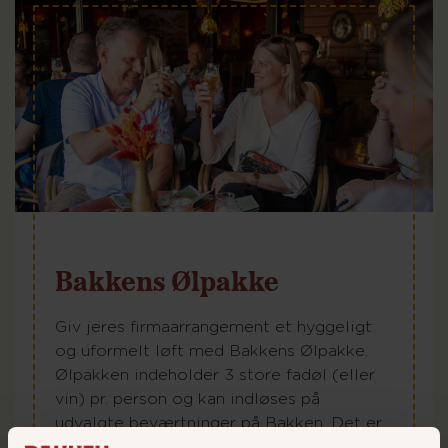
Bakkens Ølpakke
Giv jeres firmaarrangement et hyggeligt
og uformelt løft med Bakkens Ølpakke.
Ølpakken indeholder 3 store fadøl (eller
vin) pr. person og kan indløses på
udvalgte beværtninger på Bakken. Det er
den perfekte måde at samle kolleger,