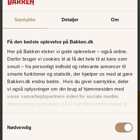
kunder eller samarbejdspartnere til en
social oplevelse – nemt, fleksibelt og
Samtykke
Detaljer
Om
fyldt med god stemning
Få den bedste oplevelse på Bakken.dk
Her på Bakken elsker vi gode oplevelser – også online.
Derfor bruger vi cookies til at få det hele til at køre som
smurt – fra personligt indhold og relevante annoncer til
Flere muligheder
smarte funktioner og statistik, der hjælper os med at gøre
Bakken.dk endnu bedre. Hvis du giver samtykke, deler
vi også oplysninger om din brug af hjemmesiden med
vores samarbejdspartnere inden for sociale medier,
Øllehatten
SKER I DAG
annoncering og analyse, så vi kan blive endnu bedre til
næste gang, du besøger os.
Samtykkevalg
Nødvendig