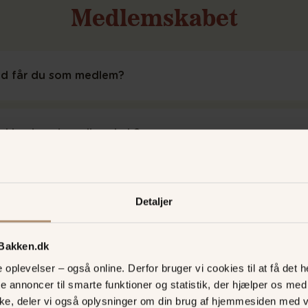
Medlemskabet
d får du som medlem?
d koster et medlemskab?
m kan blive medlem?
Detaljer
 Bakken.dk
oplevelser – også online. Derfor bruger vi cookies til at få det he
te annoncer til smarte funktioner og statistik, der hjælper os m
ke, deler vi også oplysninger om din brug af hjemmesiden med 