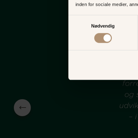
inden for sociale medier, an
Samtykkevalg
Nødvendig
om udvikler
lserne i
fundament
 ud over
personlige
ker vores
virksomhed
af drift.