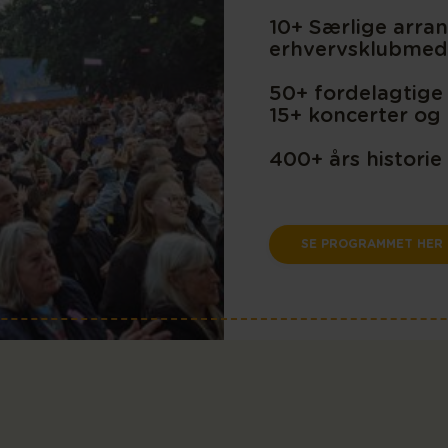
10+ Særlige arra
erhvervsklubmed
50+ fordelagtige
15+ koncerter og 
400+ års historie
SE PROGRAMMET HER