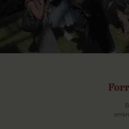
Forr
B
omkri