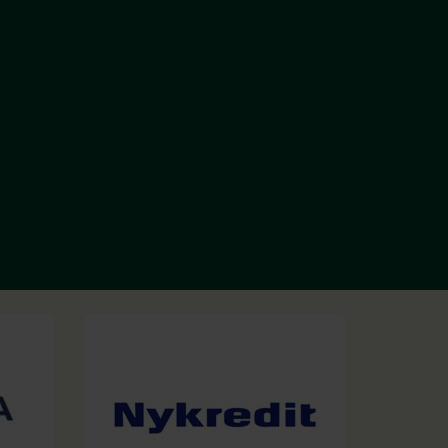
visitkortudveksling – nemlig målbare r
professionelt værtskab og et setu
forretning, oplevelser og netværk g
hånd.
Morten Bjerre
CNS SECURITY APS