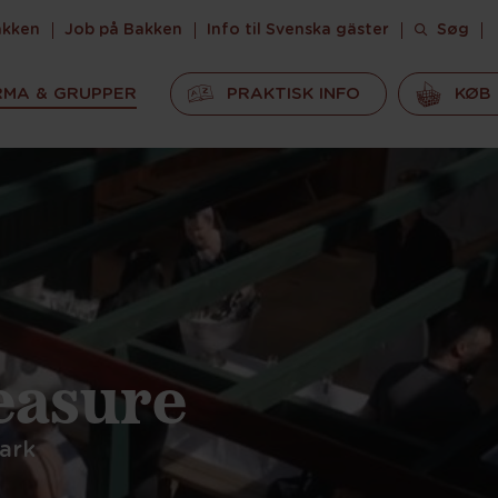
akken
Job på Bakken
Info til Svenska gäster
Søg
RMA & GRUPPER
PRAKTISK INFO
KØB 
easure
park