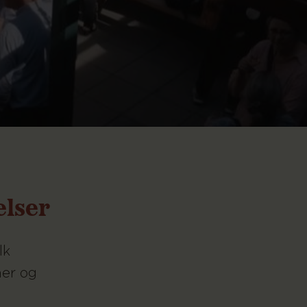
elser
lk
ner og