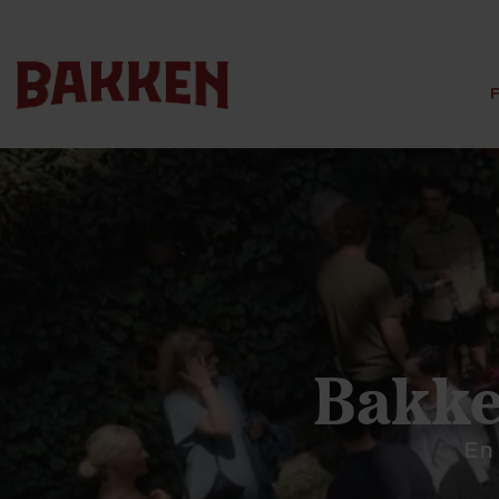
Bakke
En 