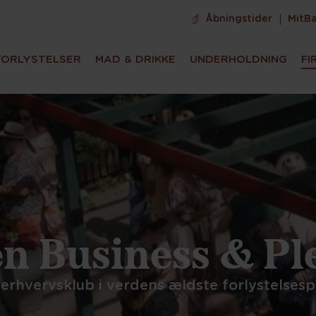
Åbningstider
MitB
FORLYSTELSER
MAD & DRIKKE
UNDERHOLDNING
FI
n Business & Pl
erhvervsklub i verdens ældste forlystelses