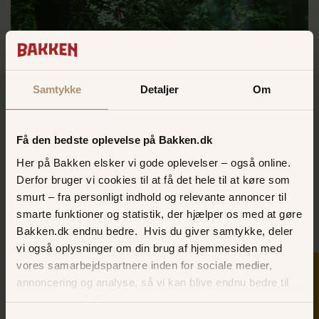
Samtykke
Detaljer
Om
Få den bedste oplevelse på Bakken.dk
Skovtur
Her på Bakken elsker vi gode oplevelser – også online.
Derfor bruger vi cookies til at få det hele til at køre som
Tag en pause i Dyrehaven, når forlystelsernes larm
bliver for meget
smurt – fra personligt indhold og relevante annoncer til
smarte funktioner og statistik, der hjælper os med at gøre
LÆS MERE HER
Bakken.dk endnu bedre. Hvis du giver samtykke, deler
vi også oplysninger om din brug af hjemmesiden med
vores samarbejdspartnere inden for sociale medier,
SKER I DAG
annoncering og analyse, så vi kan blive endnu bedre til
næste gang, du besøger os.