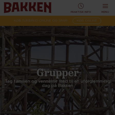
PRAKTISK INFO
MENU
KØB TURBÅND ONLINE OG SPAR!
KØB ONLINE
Grupper
Tag familien og vennerne med til en uforglemmelig
dag på Bakken