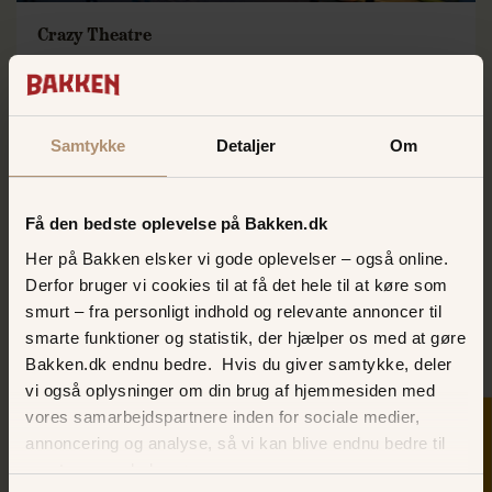
Crazy Theatre
Sæt dig godt til rette og forvent en helt unik oplevelse
CRAZY THEATRE
Samtykke
Detaljer
Om
Få den bedste oplevelse på Bakken.dk
Her på Bakken elsker vi gode oplevelser – også online.
Derfor bruger vi cookies til at få det hele til at køre som
smurt – fra personligt indhold og relevante annoncer til
smarte funktioner og statistik, der hjælper os med at gøre
Bakken.dk endnu bedre. Hvis du giver samtykke, deler
vi også oplysninger om din brug af hjemmesiden med
vores samarbejdspartnere inden for sociale medier,
SKER I DAG
Vikingeskibet Dragen
annoncering og analyse, så vi kan blive endnu bedre til
næste gang, du besøger os.
Vind i håret og sus i maven, mens armene er i vejret!