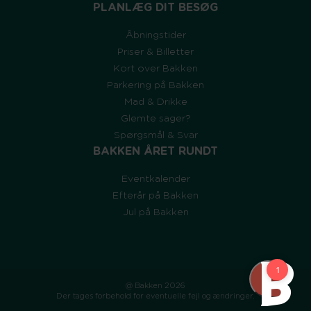
PLANLÆG DIT BESØG
Åbningstider
Priser & Billetter
Kort over Bakken
Parkering på Bakken
Mad & Drikke
Glemte sager?
Spørgsmål & Svar
BAKKEN ÅRET RUNDT
Eventkalender
Efterår på Bakken
Jul på Bakken
@ Bakken 2026
Der tages forbehold for eventuelle fejl og ændringer.