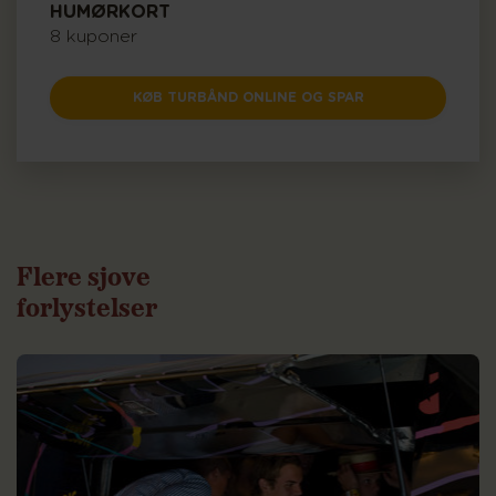
HUMØRKORT
8 kuponer
KØB TURBÅND ONLINE OG SPAR
Flere sjove
forlystelser