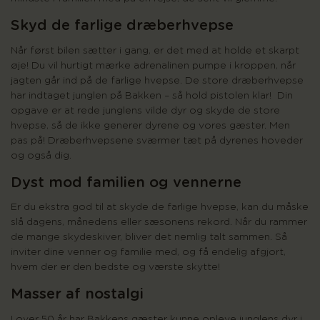
Skyd de farlige dræberhvepse
Når først bilen sætter i gang, er det med at holde et skarpt
øje! Du vil hurtigt mærke adrenalinen pumpe i kroppen, når
jagten går ind på de farlige hvepse. De store dræberhvepse
har indtaget junglen på Bakken – så hold pistolen klar! Din
opgave er at rede junglens vilde dyr og skyde de store
hvepse, så de ikke generer dyrene og vores gæster. Men
pas på! Dræberhvepsene sværmer tæt på dyrenes hoveder
og også dig.
Dyst mod familien og vennerne
Er du ekstra god til at skyde de farlige hvepse, kan du måske
slå dagens, månedens eller sæsonens rekord. Når du rammer
de mange skydeskiver, bliver det nemlig talt sammen. Så
inviter dine venner og familie med, og få endelig afgjort,
hvem der er den bedste og værste skytte!
Masser af nostalgi
I over 50 år har Bakkens gæster kunne opleve junglens dyr i