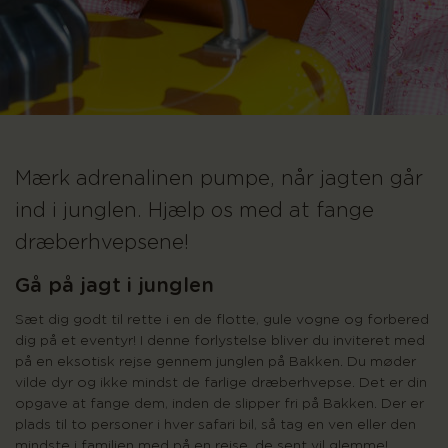
Mærk adrenalinen pumpe, når jagten går
ind i junglen. Hjælp os med at fange
dræberhvepsene!
Gå på jagt i junglen
Sæt dig godt til rette i en de flotte, gule vogne og forbered
dig på et eventyr! I denne forlystelse bliver du inviteret med
på en eksotisk rejse gennem junglen på Bakken. Du møder
vilde dyr og ikke mindst de farlige dræberhvepse. Det er din
opgave at fange dem, inden de slipper fri på Bakken. Der er
plads til to personer i hver safari bil, så tag en ven eller den
mindste i familien med på en rejse, de sent vil glemme!