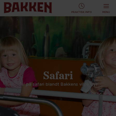
KØB TURBÅND ONLINE OG SPAR!
KØB ONLINE
PRAKTISK INFO
MENU
Safari
Ta' på safari blandt Bakkens vilde dyr