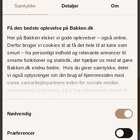
Samtykke
Detaljer
Om
Hiphop
Sus i maven og vind i håret for de mindste i familien
Få den bedste oplevelse på Bakken.dk
Her på Bakken elsker vi gode oplevelser – også online.
SE FORLYSTELSE
Derfor bruger vi cookies til at få det hele til at køre som
smurt – fra personligt indhold og relevante annoncer til
smarte funktioner og statistik, der hjælper os med at gøre
Bakken.dk endnu bedre. Hvis du giver samtykke, deler
vi også oplysninger om din brug af hjemmesiden med
vores samarbejdspartnere inden for sociale medier,
SKER I DAG
annoncering og analyse, så vi kan blive endnu bedre til
næste gang, du besøger os.
Samtykkevalg
Nødvendig
Jeepen
Præferencer
Vidste du at Bakken har sin egen Savanne med