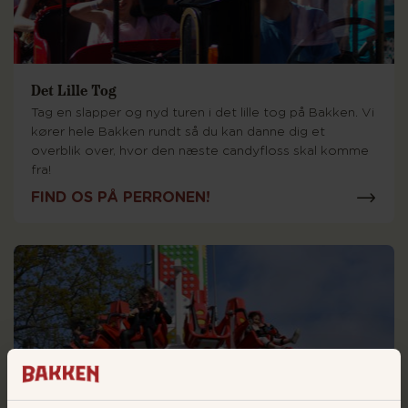
Det Lille Tog
Tag en slapper og nyd turen i det lille tog på Bakken. Vi
kører hele Bakken rundt så du kan danne dig et
overblik over, hvor den næste candyfloss skal komme
fra!
FIND OS PÅ PERRONEN!