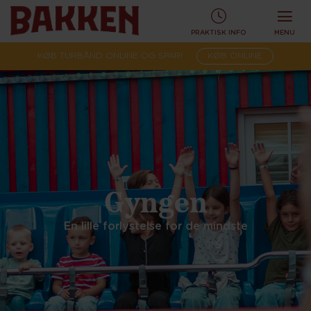
PRAKTISK INFO
MENU
KØB TURBÅND ONLINE OG SPAR!
KØB ONLINE
Gyngen
En lille forlystelse for de mindste