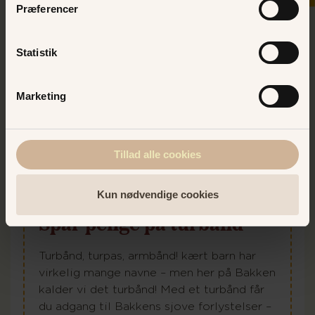
Præferencer
Statistik
Marketing
Tillad alle cookies
Kun nødvendige cookies
Spar penge på turbånd
Turbånd, turpas, armbånd! kært barn har
virkelig mange navne – men her på Bakken
kalder vi det turbånd! Med et turbånd får
du adgang til Bakkens sjove forlystelser –