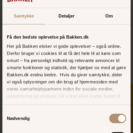
Samtykke
Detaljer
Om
Få den bedste oplevelse på Bakken.dk
Her på Bakken elsker vi gode oplevelser – også online.
Derfor bruger vi cookies til at få det hele til at køre som
smurt – fra personligt indhold og relevante annoncer til
smarte funktioner og statistik, der hjælper os med at gøre
Svanebanen
Bakken.dk endnu bedre. Hvis du giver samtykke, deler
Højt til vejrs i de flotte svaner på Bakken
vi også oplysninger om din brug af hjemmesiden med
vores samarbejdspartnere inden for sociale medier,
SKER I DAG
PÅ TUR I SVANERNE
annoncering og analyse, så vi kan blive endnu bedre til
næste gang, du besøger os.
Samtykkevalg
Nødvendig