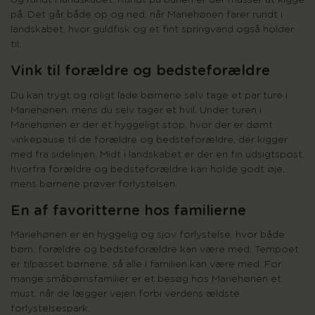
og rundt i landskabet. Rundt på banen er der masser at kigge
på. Det går både op og ned, når Mariehønen farer rundt i
landskabet, hvor guldfisk og et fint springvand også holder
til.
Vink til forældre og bedsteforældre
Du kan trygt og roligt lade børnene selv tage et par ture i
Mariehønen, mens du selv tager et hvil. Under turen i
Mariehønen er der et hyggeligt stop, hvor der er dømt
vinkepause til de forældre og bedsteforældre, der kigger
med fra sidelinjen. Midt i landskabet er der en fin udsigtspost,
hvorfra forældre og bedsteforældre kan holde godt øje,
mens børnene prøver forlystelsen.
En af favoritterne hos familierne
Mariehønen er en hyggelig og sjov forlystelse, hvor både
børn, forældre og bedsteforældre kan være med. Tempoet
er tilpasset børnene, så alle i familien kan være med. For
mange småbørnsfamilier er et besøg hos Mariehønen et
must, når de lægger vejen forbi verdens ældste
forlystelsespark.