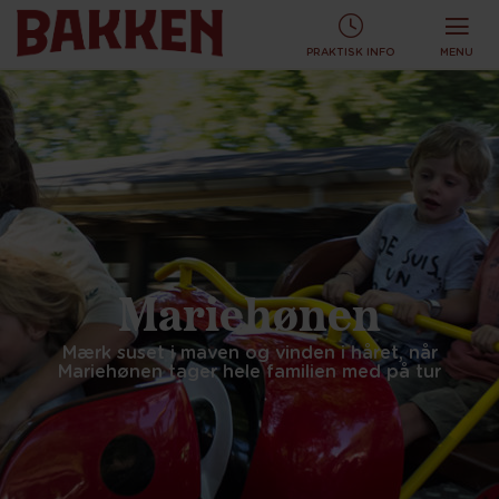
KØB TURBÅND ONLINE OG SPAR!
KØB ONLINE
PRAKTISK INFO
MENU
Mariehønen
Mærk suset i maven og vinden i håret, når
Mariehønen tager hele familien med på tur