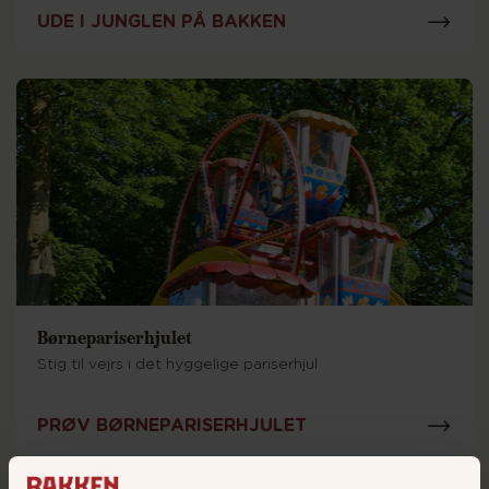
UDE I JUNGLEN PÅ BAKKEN
Børnepariserhjulet
Stig til vejrs i det hyggelige pariserhjul
PRØV BØRNEPARISERHJULET