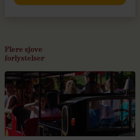
Flere sjove
forlystelser