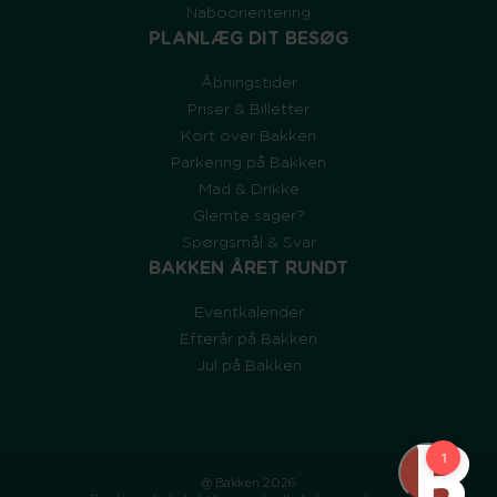
Naboorientering
PLANLÆG DIT BESØG
Åbningstider
Priser & Billetter
Kort over Bakken
Parkering på Bakken
Mad & Drikke
Glemte sager?
Spørgsmål & Svar
BAKKEN ÅRET RUNDT
Eventkalender
Efterår på Bakken
Jul på Bakken
@ Bakken 2026