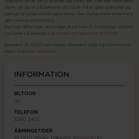
Ølgod er en af de 10 pubber og barer, der står klar med åbne
døre, når du er på bakkens ØLTOUR. Få et glas specialøl og
sæt jer til rette ved langbordene i den fantastiske ølhal med
den unikke udsmykning.
For kun 199 kr. kan du smage øl på hele 10 forskellige pubber
og barer på Bakken.
Læs mere om Bakkens ØLTOUR
Bakkens ØLTOUR kan købes i Bakkens Salg og Information
eller i
Bakkens Webshop
INFORMATION
ØLTOUR
Ja
TELEFON
2260 2400
ÅBNINGSTIDER
ØLGOD følger Bakkens
åbningstider