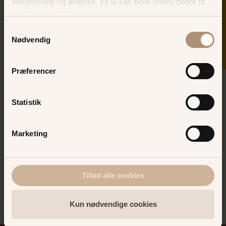
SKER I DAG
annoncering og analyse, så vi kan blive endnu bedre til
næste gang, du besøger os.
Samtykkevalg
Nødvendig
Reservation
Præferencer
Skal du og din gruppe holde fest - stor
eller lille -, så er ØLGOD et oplagt valg
for jer. Hyggelig stemning, godt med
Statistik
plads og masser af kolde forfriskninger.
Kontakt ØLGOD i dag og hør om jeres
mange muligheder som gruppe:
Marketing
Telefonnummer: +45
2260 2400
Tillad alle cookies
Kun nødvendige cookies