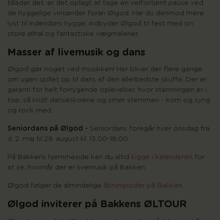
tillader det, er det oplagt at tage en velfortjent pause ved
de hyggelige vintønder foran Ølgod. Har du derimod mere
lyst til indendørs hygge, indbyder Ølgod til fest med sin
store ølhal og fantastiske vægmalerier.
Masser af livemusik og dans
Ølgod gør noget ved musikken! Her bliver der flere gange
om ugen spillet op til dans af den allerbedste skuffe. Der er
garanti for helt forrygende oplevelser, hvor stemningen er i
top, så kridt danseskoene og smør stemmen - kom og syng
og rock med.
Seniordans på Ølgod -
Seniordans foregår hver onsdag fra
d. 2. maj til 29. august kl. 13.00-18.00.
På Bakkens hjemmeside kan du altid
kigge i kalenderen
for
at se, hvornår der er livemusik på Bakken.
Ølgod følger de almindelige
åbningstider på Bakken
.
Ølgod inviterer på Bakkens ØLTOUR