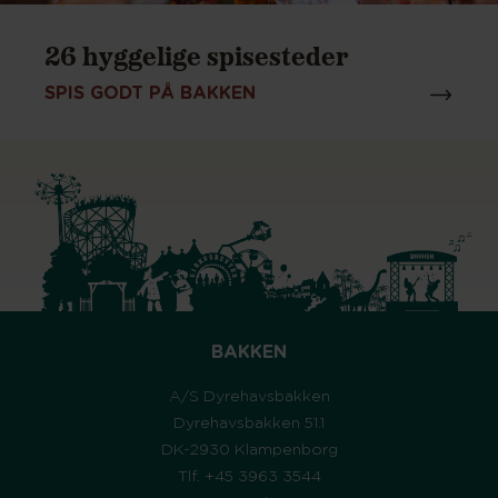
26 hyggelige spisesteder
SPIS GODT PÅ BAKKEN
BAKKEN
A/S Dyrehavsbakken
Dyrehavsbakken 51.1
DK-2930 Klampenborg
Tlf. +45 3963 3544