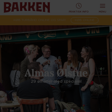
PRAKTISK INFO
MENU
KØB TURBÅND ONLINE OG SPAR!
KØB ONLINE
Almas Ølstue
29 ølhaner med specialøl