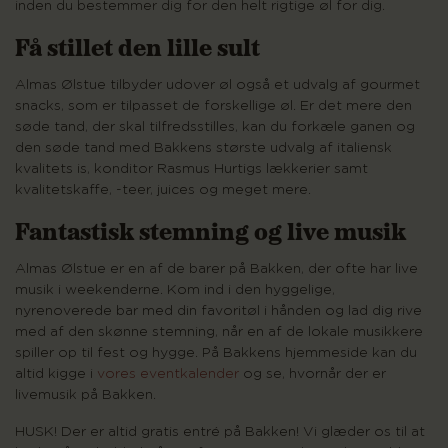
inden du bestemmer dig for den helt rigtige øl for dig.
Få stillet den lille sult
Almas Ølstue tilbyder udover øl også et udvalg af gourmet
snacks, som er tilpasset de forskellige øl. Er det mere den
søde tand, der skal tilfredsstilles, kan du forkæle ganen og
den søde tand med Bakkens største udvalg af italiensk
kvalitets is, konditor Rasmus Hurtigs lækkerier samt
kvalitetskaffe, -teer, juices og meget mere.
Fantastisk stemning og live musik
Almas Ølstue
er en af de barer på Bakken, der ofte har live
musik i weekenderne. Kom ind i den hyggelige,
nyrenoverede bar med din favoritøl i hånden og lad dig rive
med af den skønne stemning, når en af de lokale musikkere
spiller op til fest og hygge. På Bakkens hjemmeside kan du
altid kigge i
vores eventkalender
og se, hvornår der er
livemusik på Bakken.
HUSK! Der er altid gratis entré på Bakken! Vi glæder os til at