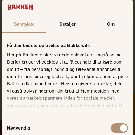
Samtykke
Detaljer
Om
Reservation
Ønsker du at arrangere et arrangement for
Få den bedste oplevelse på Bakken.dk
dig og din gruppe hos Hulen, kan du
Her på Bakken elsker vi gode oplevelser – også online.
kontakte Hulen i dag på:
Derfor bruger vi cookies til at få det hele til at køre som
smurt – fra personligt indhold og relevante annoncer til
Telefonnummer: +45 2985 9793
smarte funktioner og statistik, der hjælper os med at gøre
Email: almasterrasse@gmail.com
Bakken.dk endnu bedre. Hvis du giver samtykke, deler
vi også oplysninger om din brug af hjemmesiden med
vores samarbejdspartnere inden for sociale medier,
SKER I DAG
annoncering og analyse, så vi kan blive endnu bedre til
næste gang, du besøger os.
Samtykkevalg
Nødvendig