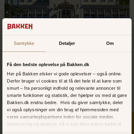
Selskaber i Postgaarden
Samtykke
Detaljer
Om
Skal I holde et anderledes selskab, sætter
Få den bedste oplevelse på Bakken.dk
Korsbæk på Bakken rammerne for en helt
særlig oplevelse. Hvad end det er en
Her på Bakken elsker vi gode oplevelser – også online.
familiefest, et forretningsmøde eller blot
Derfor bruger vi cookies til at få det hele til at køre som
en festlig lejlighed, så er mulighederne
smurt – fra personligt indhold og relevante annoncer til
mange. Kontakt Korsbæk på Bakken og
smarte funktioner og statistik, der hjælper os med at gøre
hør, om Postgaarden eller en af de mange
Bakken.dk endnu bedre. Hvis du giver samtykke, deler
andre restauranter i Korsbæk er det
vi også oplysninger om din brug af hjemmesiden med
rigtige sted for jer.
vores samarbejdspartnere inden for sociale medier,
SKER I DAG
annoncering og analyse, så vi kan blive endnu bedre til
næste gang, du besøger os.