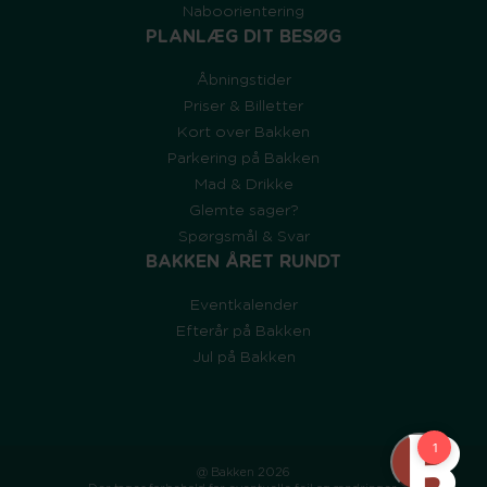
Naboorientering
PLANLÆG DIT BESØG
Åbningstider
Priser & Billetter
Kort over Bakken
Parkering på Bakken
Mad & Drikke
Glemte sager?
Spørgsmål & Svar
BAKKEN ÅRET RUNDT
Eventkalender
Efterår på Bakken
Jul på Bakken
@ Bakken 2026