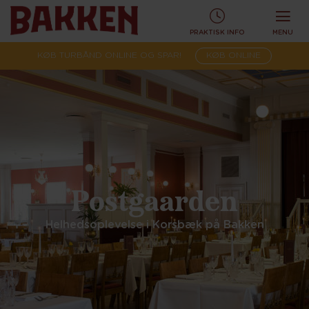
PRAKTISK INFO
MENU
KØB TURBÅND ONLINE OG SPAR!
KØB ONLINE
Postgaarden
Helhedsoplevelse i Korsbæk på Bakken