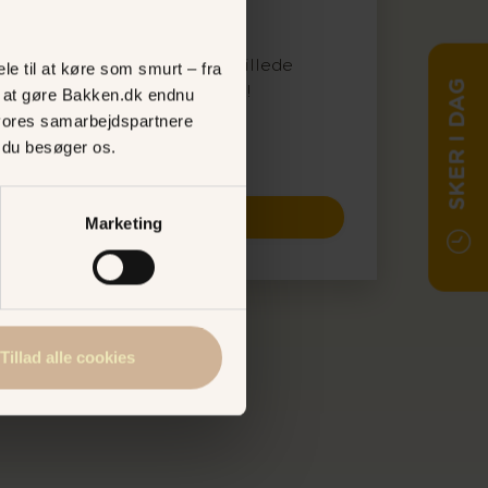
børneforlystelse
ANSØGNING
Send din ansøgning med billede
le til at køre som smurt – fra
SKER I DAG
til
idemo@bakken.dk
i dag!
ed at gøre Bakken.dk endnu
vores samarbejdspartnere
ANSØGNINGSFRIST
, du besøger os.
Snarest muligt
SPØGELSESTOGET
Marketing
Tillad alle cookies