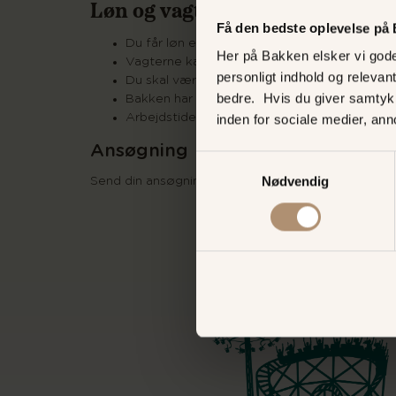
Løn og vagter
Få den bedste oplevelse på
Du får løn efter overenskomst med 3F
Her på Bakken elsker vi gode 
Vagterne kan variere fra middag til aftenvag
personligt indhold og relevan
Du skal være mindst 18 år for at arbejde i Sp
bedre. Hvis du giver samtyk
Bakken har åbent fra 27. marts til 13. septem
Arbejdstiden kommer til at være mellem 11-2
inden for sociale medier, an
Ansøgning
Samtykkevalg
Nødvendig
Send din ansøgning samt billede af dig selv til
ide