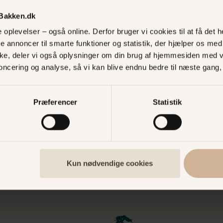
 Bakken.dk
oplevelser – også online. Derfor bruger vi cookies til at få det he
ter - du bestemmer selv.
te annoncer til smarte funktioner og statistik, der hjælper os m
øgelsesslottet.
ke, deler vi også oplysninger om din brug af hjemmesiden med 
ber
3
noncering og analyse, så vi kan blive endnu bedre til næste gang
Præferencer
Statistik
mo@bakken.dk
Kun nødvendige cookies