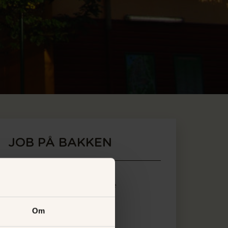
JOB PÅ BAKKEN
STILLING
Medarbejder til forlystelse
FORRETNING
Om
Spøgelsesslottet og ny