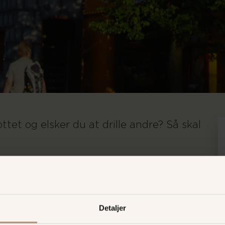
ttet og elsker du at drille andre? Så skal
slottet lige noget for dig. Du skal være frisk, glad og
 oplevelse.
tes til enten at styre banen eller være spøgelse indenfor.
Detaljer
ørneforlystelse på Bakken.