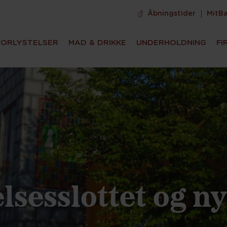
Åbningstider
MitB
FORLYSTELSER
MAD & DRIKKE
UNDERHOLDNING
FI
lsesslottet og ny