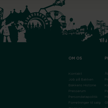
OM OS
P
Kontakt
Å
Job på Bakken
Pr
Bakkens Historie
K
Presserum
P
Persondatapolitik
M
Forretninger til salg
G