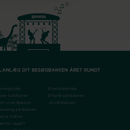
LANLÆG DIT BESØG
BAKKEN ÅRET RUNDT
bningstider
Eventkalender
iser & Billetter
Efterår på Bakken
ort over Bakken
Jul på Bakken
arkering på Bakken
ad & Drikke
lemte sager?