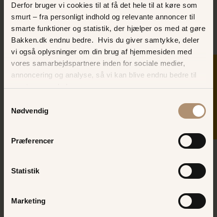
Derfor bruger vi cookies til at få det hele til at køre som
smurt – fra personligt indhold og relevante annoncer til
smarte funktioner og statistik, der hjælper os med at gøre
Bakken.dk endnu bedre. Hvis du giver samtykke, deler
vi også oplysninger om din brug af hjemmesiden med
vores samarbejdspartnere inden for sociale medier,
SKER I DAG
annoncering og analyse, så vi kan blive endnu bedre til
Asfaltbal for børnene
næste gang, du besøger os.
Samtykkevalg
Eftermiddagen byder på børnenes helt
Nødvendig
egen asfaltbal! Området foran
Friluftsscenen forvandles til et
Præferencer
aktivitetscenter med ansigtsmaling,
teater, fotostande - og selvfølgelig
masser af dans!
Statistik
Marketing