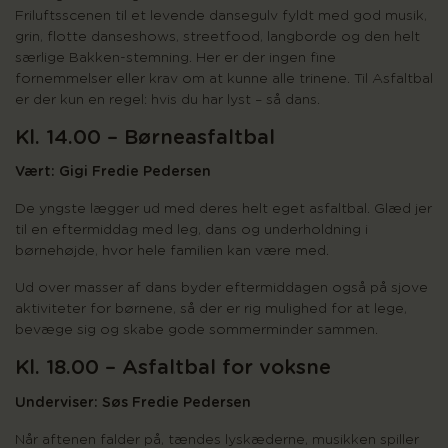
Friluftsscenen til et levende dansegulv fyldt med god musik,
grin, flotte danseshows, streetfood, langborde og den helt
særlige Bakken-stemning. Her er der ingen fine
fornemmelser eller krav om at kunne alle trinene. Til Asfaltbal
er der kun en regel: hvis du har lyst – så dans.
Kl. 14.00 – Børneasfaltbal
Vært: Gigi Fredie Pedersen
De yngste lægger ud med deres helt eget asfaltbal. Glæd jer
til en eftermiddag med leg, dans og underholdning i
børnehøjde, hvor hele familien kan være med.
Ud over masser af dans byder eftermiddagen også på sjove
aktiviteter for børnene, så der er rig mulighed for at lege,
bevæge sig og skabe gode sommerminder sammen.
Kl. 18.00 – Asfaltbal for voksne
Underviser: Søs Fredie Pedersen
Når aftenen falder på, tændes lyskæderne, musikken spiller