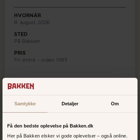
HVORNÅR
8. august 2026
STED
På Bakken
PRIS
Fri entré – siden 1583
Samtykke
Detaljer
Om
Få den bedste oplevelse på Bakken.dk
Her på Bakken elsker vi gode oplevelser – også online.