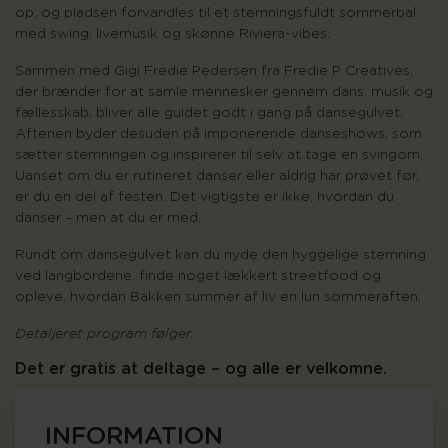
op, og pladsen forvandles til et stemningsfuldt sommerbal
med swing, livemusik og skønne Riviera-vibes.
Sammen med Gigi Fredie Pedersen fra Fredie P Creatives,
der brænder for at samle mennesker gennem dans, musik og
fællesskab, bliver alle guidet godt i gang på dansegulvet.
Aftenen byder desuden på imponerende danseshows, som
sætter stemningen og inspirerer til selv at tage en svingom.
Uanset om du er rutineret danser eller aldrig har prøvet før,
er du en del af festen. Det vigtigste er ikke, hvordan du
danser – men at du er med.
Rundt om dansegulvet kan du nyde den hyggelige stemning
ved langbordene, finde noget lækkert streetfood og
opleve, hvordan Bakken summer af liv en lun sommeraften.
Detaljeret program følger.
Det er gratis at deltage – og alle er velkomne.
INFORMATION