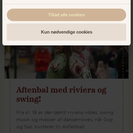
Tillad alle cookies
Kun nødvendige cookies
Aftenbal med riviera og
swing!
Fra kl. 18 er der dømt riviera-vibes, swing
musik og masser af dansemoves, når Gigi
og Søs inviterer til Asfaltbal!