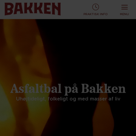
KØB TURBÅND ONLINE OG SPAR!
KØB ONLINE
PRAKTISK INFO
MENU
Asfaltbal på Bakken
Uhøjtideligt, folkeligt og med masser af liv