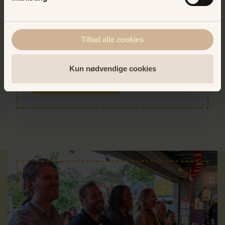
Køb turbånd online - spar
op til 50 kr.
Tillad alle cookies
Slå dig løs i de sjove forlystelser med et
turbånd til Bakken!
Kun nødvendige cookies
BAKKENS WEBSHOP