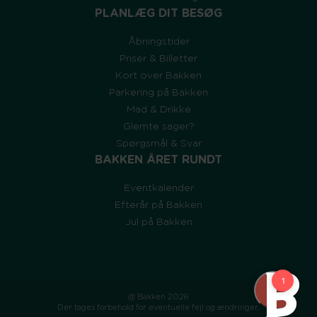
PLANLÆG DIT BESØG
Åbningstider
Priser & Billetter
Kort over Bakken
Parkering på Bakken
Mad & Drikke
Glemte sager?
Spørgsmål & Svar
BAKKEN ÅRET RUNDT
Eventkalender
Efterår på Bakken
Jul på Bakken
@ Bakken 2026
Der tages forbehold for eventuelle fejl og ændringer.