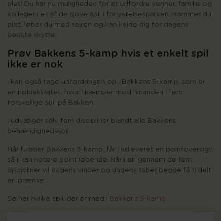
plet! Du har nu muligheden for at udfordre venner, familie og
kolleger i et af de sjove spil i forlystelsesparken. Rammer du
plet, løber du med sejren og kan kalde dig for dagens
bedste skytte.
Prøv Bakkens 5-kamp hvis et enkelt spil
ikke er nok
I kan også tage udfordringen op i Bakkens 5-kamp, som er
en holdaktivitet, hvor I kæmper mod hinanden i fem
forskellige spil på Bakken.
I udvælger selv fem discipliner blandt alle Bakkens
behændighedsspil.
Når I køber Bakkens 5-kamp, får I udleveret en pointoversigt,
så I kan notere point løbende. Når i er igennem de fem
discipliner vil dagens vinder og dagens taber begge få tildelt
en præmie.
Se her hvilke spil, der er med i
Bakkens 5-kamp.