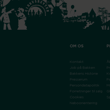
OM OS
P
Kontakt
Å
Job på Bakken
Pr
Bakkens Historie
K
Presserum
P
Persondatapolitik
M
Forretninger til salg
G
Cookies
S
Naboorientering