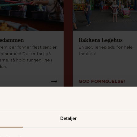
edammen
Bakkens Legehus
vem der fanger flest ænder
En sjov legeplads for hele
dedammen! Der er fart på
familien!
ne, så hold tungen lige i
en.
GOD FORNØJELSE!
Detaljer