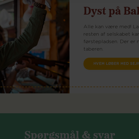
Dyst på B
Alle kan være med! Lad
resten af selskabet ka
førstepladsen. Der er 
taberen.
HVEM LØBER MED SEJ
Spørgsmål & svar