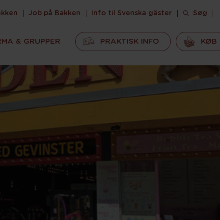
akken
Job på Bakken
Info til Svenska gäster
Søg
RMA & GRUPPER
PRAKTISK INFO
KØB 