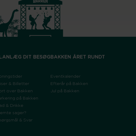
LANLÆG DIT BESØG
BAKKEN ÅRET RUNDT
bningstider
Eventkalender
iser & Billetter
Efterår på Bakken
ort over Bakken
Jul på Bakken
arkering på Bakken
ad & Drikke
lemte sager?
pørgsmål & Svar