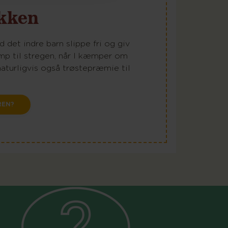
akken
 det indre barn slippe fri og giv
mp til stregen, når I kæmper om
naturligvis også trøstepræmie til
REN?