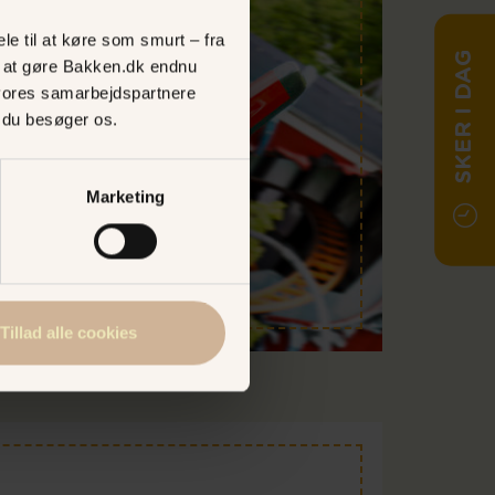
le til at køre som smurt – fra
SKER I DAG
ed at gøre Bakken.dk endnu
vores samarbejdspartnere
, du besøger os.
Marketing
Tillad alle cookies