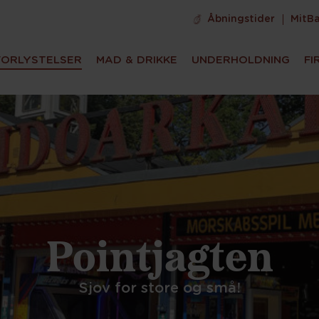
Åbningstider
MitB
FORLYSTELSER
MAD & DRIKKE
UNDERHOLDNING
FI
Pointjagten
Sjov for store og små!