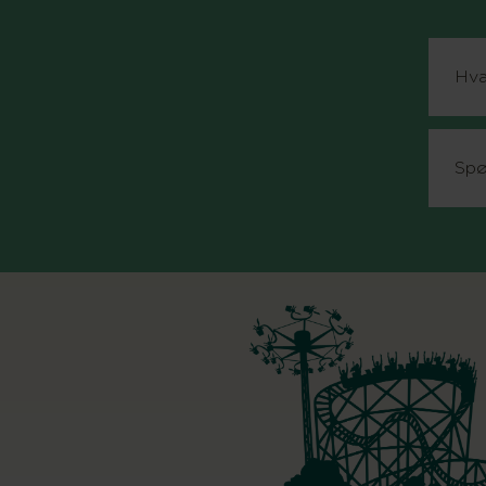
Hva
Spø