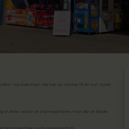
 video- og skærmspil. Her kan du virkelig få din lyst styret
g til rette ved en af kranmaskinerne, hvor der er bløde
ift af Postmand Per og Byggemand Bob.