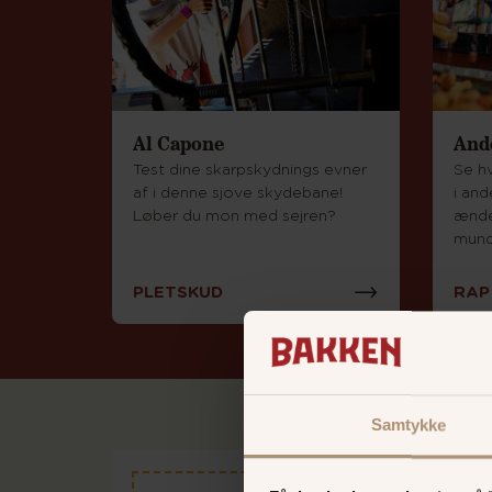
Al Capone
And
Test dine skarpskydnings evner
Se h
af i denne sjove skydebane!
i an
Løber du mon med sejren?
ænder
mund
PLETSKUD
RAP
Samtykke