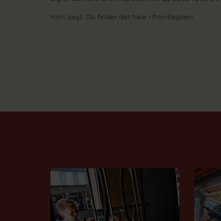
Kort sagt: Du finder det hele i Pointjagten!
Andre
spil
på
Bakke