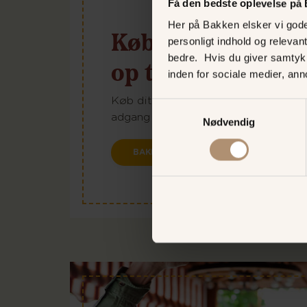
Få den bedste oplevelse på
Her på Bakken elsker vi gode 
Køb turbånd onlin
personligt indhold og relevan
bedre. Hvis du giver samtyk
op til 50 kr.
inden for sociale medier, an
Køb dit turbånd online og spar peng
Samtykkevalg
adgang til alle de sjove forlystelse
Nødvendig
BAKKENS WEBSHOP