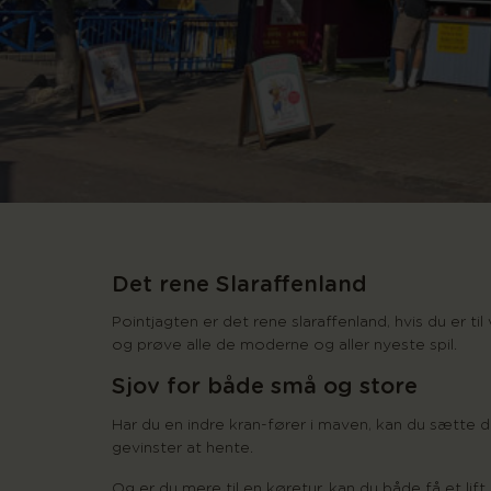
Det rene Slaraffenland
Pointjagten er det rene slaraffenland, hvis du er til
og prøve alle de moderne og aller nyeste spil.
Sjov for både små og store
Har du en indre kran-fører i maven, kan du sætte di
gevinster at hente.
Og er du mere til en køretur, kan du både få et l