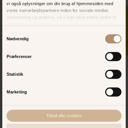
vi også oplysninger om din brug af hjemmesiden med
vores samarbejdspartnere inden for sociale medier,
SKER I DAG
annoncering og analyse, så vi kan blive endnu bedre til
næste gang, du besøger os.
Samtykkevalg
Nødvendig
Køb turbånd online - spar
Præferencer
op til 50 kr.
Statistik
Et turbånd giver dig adgang til alle sjove
forlystelser i verdens ældste forlystelsespark.
Din garanti for vind i håret!
Marketing
BAKKENS WEBSHOP
Tillad alle cookies