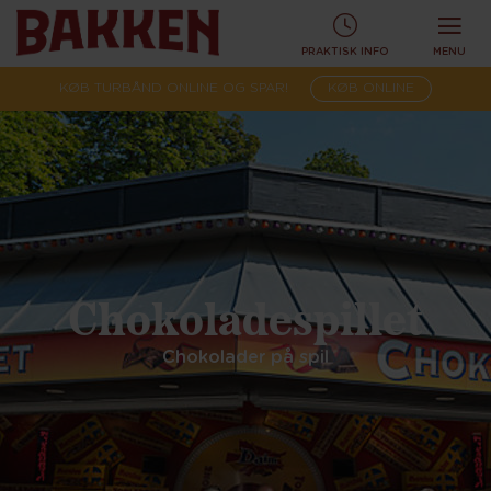
PRAKTISK INFO
MENU
KØB TURBÅND ONLINE OG SPAR!
KØB ONLINE
Chokoladespillet
Chokolader på spil