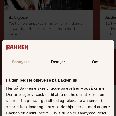
Al Capone
Ande
Test dine skarpskydnings evner af i denne
Se hv
sjove skydebane! Løber du mon med
anded
sejren?
hold 
PLETSKUD
RAP
Spil og sjov på Bakken
Samtykke
Detaljer
Om
Få den bedste oplevelse på Bakken.dk
Her på Bakken elsker vi gode oplevelser – også online.
Derfor bruger vi cookies til at få det hele til at køre som
smurt – fra personligt indhold og relevante annoncer til
smarte funktioner og statistik, der hjælper os med at gøre
Bakken.dk endnu bedre. Hvis du giver samtykke, deler