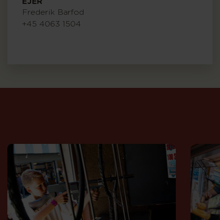
EJER
Frederik Barfod
+45 4063 1504
Andre
spil
på
Bakken