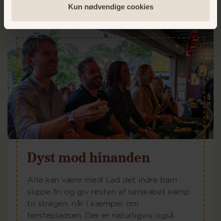
Kun nødvendige cookies
Dyst mod hinanden
Alle kan være med! Lad det indre barn
slippe fri og giv resten af selskabet kamp
til stregen, når I kæmper om
førstepladsen. Der er naturligvis også