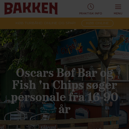
PRAKTISK INFO
MENU
KØB TURBÅND ONLINE OG SPAR!
KØB ONLINE
Oscars Bøf Bar og
Fish 'n Chips søger
personale fra 16-90
år