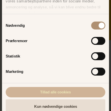
vores samarbejdspartnere inden for sociale medier,
SKER I DAG
ANSØGNINGSFRIST
annoncering og analyse, så vi kan blive endnu bedre til
Snarest muligt
næste gang, du besøger os.
Samtykkevalg
Nødvendig
Præferencer
Statistik
Marketing
Tillad alle cookies
Kun nødvendige cookies