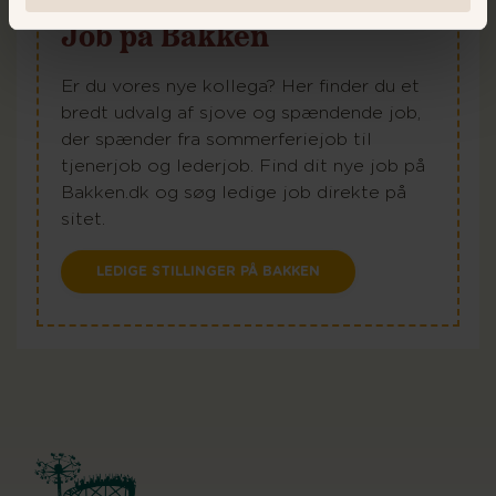
Job på Bakken
Er du vores nye kollega? Her finder du et
bredt udvalg af sjove og spændende job,
der spænder fra sommerferiejob til
tjenerjob og lederjob. Find dit nye job på
Bakken.dk og søg ledige job direkte på
sitet.
LEDIGE STILLINGER PÅ BAKKEN