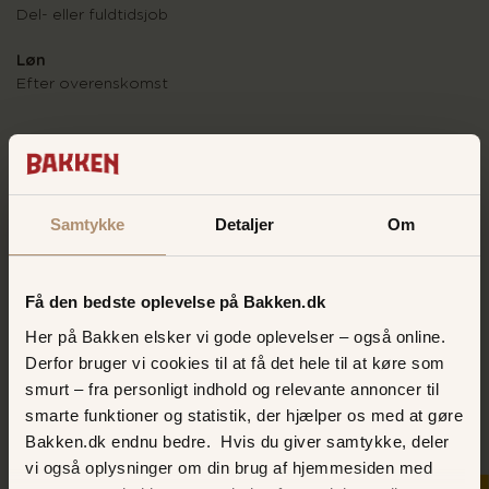
Del- eller fuldtidsjob
Løn
Efter overenskomst
Ansøgning
Send en skriftlig ansøgning pr. e-mail
til bakken@tdcadsl.dk
Samtykke
Detaljer
Om
JOB PÅ BAKKEN
Få den bedste oplevelse på Bakken.dk
STILLING
Her på Bakken elsker vi gode oplevelser – også online.
Medarbejder i fastfood
Derfor bruger vi cookies til at få det hele til at køre som
FORRETNING
smurt – fra personligt indhold og relevante annoncer til
Oscars Bøf Bar
og
Fish 'n Chips
smarte funktioner og statistik, der hjælper os med at gøre
Bakken.dk endnu bedre. Hvis du giver samtykke, deler
ANSØGNING
vi også oplysninger om din brug af hjemmesiden med
Send mail
til bakken@tdcadsl.dk