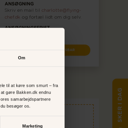
ANSØGNING
Skriv en mail til
charlotte@flying-
chef.dk
og fortæl lidt om dig selv.
ANSØGNINGSFRIST
Hurtigst muligt
PØLSEKROENS GRILL & ISBAR
Om
le til at køre som smurt – fra
SKER I DAG
ed at gøre Bakken.dk endnu
vores samarbejdspartnere
, du besøger os.
kken
Marketing