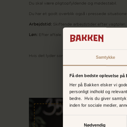
Du skal være pligtopfyldende og mødestabil.
Du har et godt overblik også i pressede situationer
Arbejdstid:
Skiftende arbejdstider efter vagtplan.
Løn:
Efter aftale.
Hvis det lyder som noget for dig, så skriv en mail t
Samtykke
Få den bedste oplevelse på
Her på Bakken elsker vi gode 
personligt indhold og relevan
bedre. Hvis du giver samtyk
inden for sociale medier, an
Samtykkevalg
Nødvendig