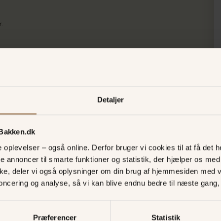
.
il
charlotte@flying-chef.dk
og fortæl lidt om dig selv.
Detaljer
 Bakken.dk
oplevelser – også online. Derfor bruger vi cookies til at få det he
te annoncer til smarte funktioner og statistik, der hjælper os m
ke, deler vi også oplysninger om din brug af hjemmesiden med 
noncering og analyse, så vi kan blive endnu bedre til næste gang
Job på Ba
Præferencer
Statistik