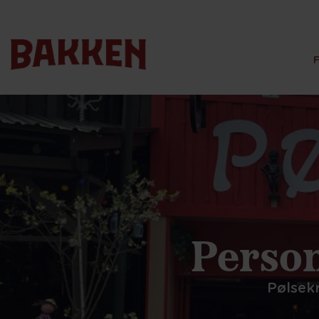
Person
Pølsek