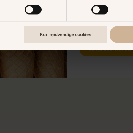
Er du vores nye kolleg
sjove og spændende j
til tjenerjob og leder
Kun nødvendige cookies
søg ledige job direkte 
SE LEDIGE STILLINGER