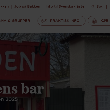
akken
Job på Bakken
Info til Svenska gäster
Søg
RMA & GRUPPER
PRAKTISK INFO
KØB 
ens bar
on 2025