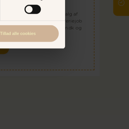
a? Her finder du et bredt udvalg af
ob, der spænder fra sommerferiejob
job. Find dit nye job på Bakken.dk og
Tillad alle cookies
på sitet.