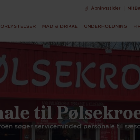
Åbningstider
MitB
FORLYSTELSER
MAD & DRIKKE
UNDERHOLDNING
FI
ale til Pølsekro
roen søger serviceminded personale til sæs