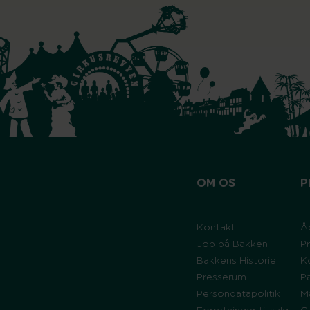
OM OS
P
Kontakt
Å
Job på Bakken
Pr
Bakkens Historie
K
Presserum
P
Persondatapolitik
M