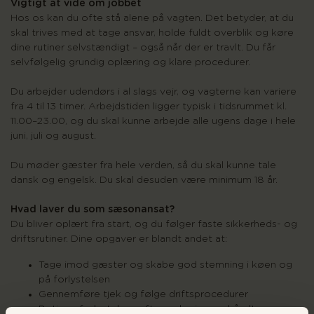
Vigtigt at vide om jobbet
Hos os kan du ofte stå alene på vagten. Det betyder, at du
skal trives med at tage ansvar, holde fuldt overblik og køre
dine rutiner selvstændigt – også når der er travlt. Du får
selvfølgelig grundig oplæring og klare procedurer.
Du arbejder udendørs i al slags vejr, og vagterne kan variere
fra 4 til 13 timer. Arbejdstiden ligger typisk i tidsrummet kl.
11.00–23.00, og du skal kunne arbejde alle ugens dage i hele
juni, juli og august.
Du møder gæster fra hele verden, så du skal kunne tale
dansk og engelsk. Du skal desuden være minimum 18 år.
Hvad laver du som sæsonansat?
Du bliver oplært fra start, og du følger faste sikkerheds- og
driftsrutiner. Dine opgaver er blandt andet at:
Tage imod gæster og skabe god stemning i køen og
på forlystelsen
Gennemføre tjek og følge driftsprocedurer
Betjene forlystelsen efter oplæring og håndtere