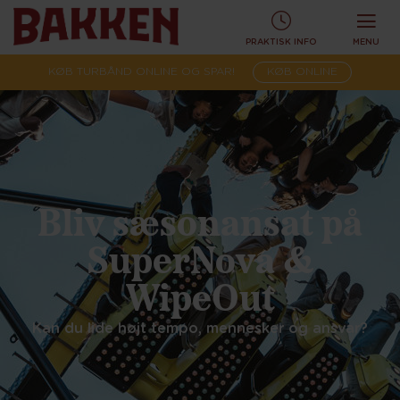
PRAKTISK INFO
MENU
KØB TURBÅND ONLINE OG SPAR!
KØB ONLINE
Bliv sæsonansat på
SuperNova &
WipeOut
Kan du lide højt tempo, mennesker og ansvar?