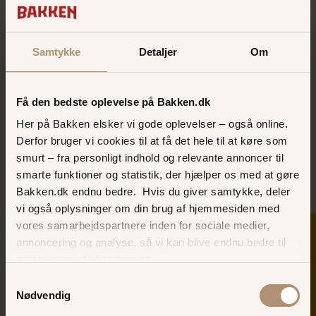
flowet professionelt
Holde området pænt og præsentabelt
Bevare ro og overblik – også når du står alene
Samtykke
Detaljer
Om
Hvem passer godt ind?
Du behøver ikke have erfaring. Det vigtigste er, at du har en
positiv attitude, brænder for jobbet og har et højt
Få den bedste oplevelse på Bakken.dk
ansvarsniveau.
Her på Bakken elsker vi gode oplevelser – også online.
Vi leder efter dig, der:
Derfor bruger vi cookies til at få det hele til at køre som
smurt – fra personligt indhold og relevante annoncer til
Er stabil og møder til tiden
smarte funktioner og statistik, der hjælper os med at gøre
Trives med at arbejde selvstændigt og effektivt
Bakken.dk endnu bedre. Hvis du giver samtykke, deler
Er serviceminded og god til at kommunikere tydeligt
vi også oplysninger om din brug af hjemmesiden med
Kan holde hovedet koldt, når der er fart på
vores samarbejdspartnere inden for sociale medier,
Har lyst til at skabe gode oplevelser for gæsterne
SKER I DAG
annoncering og analyse, så vi kan blive endnu bedre til
Praktisk info
næste gang, du besøger os.
Arbejdstider: Skiftende vagter i tidsrummet kl. 11.00–23.00
Samtykkevalg
alle ugens dage
Nødvendig
Periode: Du skal kunne arbejde i hele juni, juli og august
Vagtlængde: Minimum 4 timer