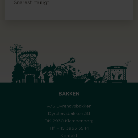
Snarest muligt
BAKKEN
A/S Dyrehavsbakken
Dyrehavsbakken 51.1
DK-2930 Klampenborg
Tlf. +45 3963 3544
Kontakt