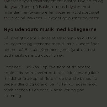
spontane fyraftensarrangement opstår. Nyd solen og
de lyse aftener på Bakken, mens I dyster mod
hinanden i en 5-kamp eller nyder en kold specialøl
serveret på Bakkens 10 hyggelige pubber og barer.
Nyd udendørs musik med kollegaerne
På udvalgte dage i løbet af sæsonen kan du tage
kollegaerne og vennerne med til musik under åben
himmel på Bakken. Kombiner jeres fyraften med
god musik, dans og godt humør.
Torsdage i juni kan I opleve flere af de bedste
kopibands, som leverer et fantastisk show og ikke
mindst en tro kopi af flere af de største bands fra
både indland og udland. Så inviter kollegaerne op
foran scenen til en dans, klapsalver og god
stemning.