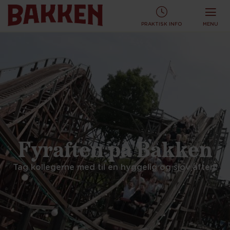
PRAKTISK INFO
MENU
Fyraften på Bakken
Tag kollegerne med til en hyggelig og sjov aften!