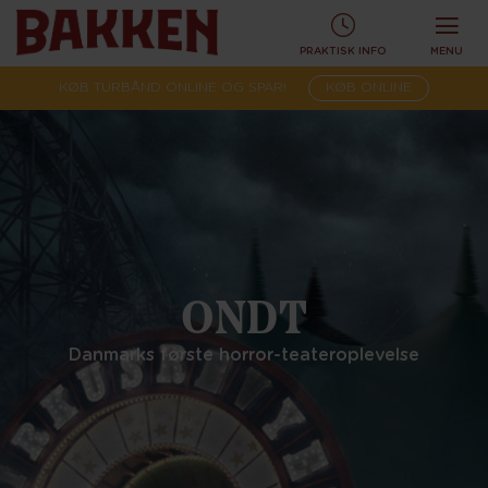
PRAKTISK INFO
MENU
KØB TURBÅND ONLINE OG SPAR!
KØB ONLINE
ONDT
Danmarks første horror-teateroplevelse