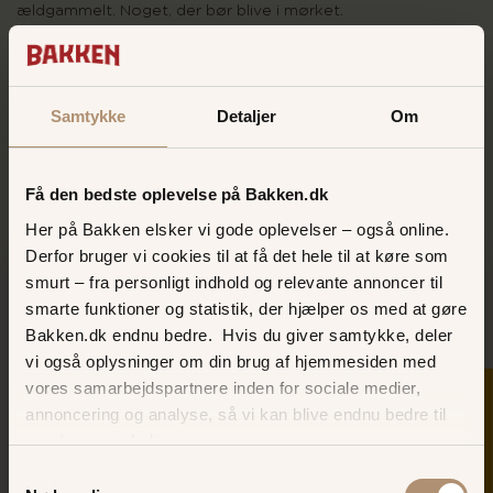
ældgammelt. Noget, der bør blive i mørket.
Så længe latteren fylder Bakken og Teltet, holdes det nede.
Men når mørket falder på… begynder noget at røre på sig.
Samtykke
Detaljer
Om
ONDT
er en intens teateroplevelse, hvor publikum trækkes
ind i fortællingen, og hvor stemningen langsomt sniger sig
ind under huden. Tågen ligger tungt i Teltet, mørket tager
over – og på et tidspunkt går det op for dig, at det ikke kun
Få den bedste oplevelse på Bakken.dk
er dig, der ser forestillingen.
Her på Bakken elsker vi gode oplevelser – også online.
Derfor bruger vi cookies til at få det hele til at køre som
smurt – fra personligt indhold og relevante annoncer til
INFORMATION
smarte funktioner og statistik, der hjælper os med at gøre
Bakken.dk endnu bedre. Hvis du giver samtykke, deler
TID
vi også oplysninger om din brug af hjemmesiden med
Fra fredag d. 25. september kl 20.30
vores samarbejdspartnere inden for sociale medier,
SKER I DAG
annoncering og analyse, så vi kan blive endnu bedre til
HVOR?
næste gang, du besøger os.
Teltet på Bakken
Samtykkevalg
PRIS