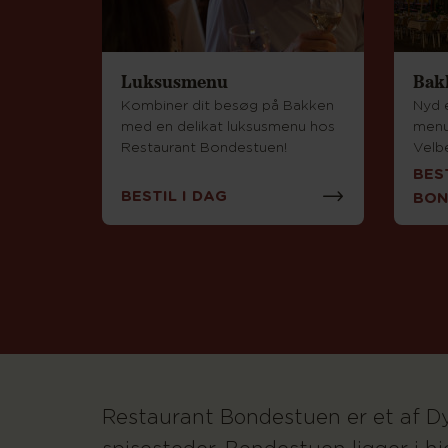
Luksusmenu
Bak
Kombiner dit besøg på Bakken
Nyd e
med en delikat luksusmenu hos
menu
Restaurant Bondestuen!
Velb
BES
BESTIL I DAG
BON
Restaurant Bondestuen er et af D