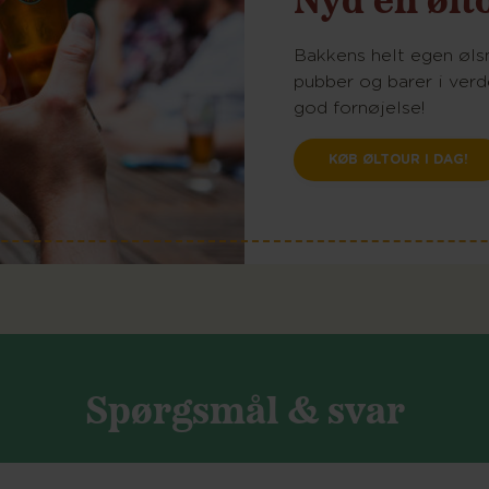
Bakkens helt egen øl
pubber og barer i verd
god fornøjelse!
KØB ØLTOUR I DAG!
Spørgsmål & svar