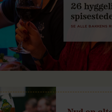
26 hyggel
spisested
SE ALLE BAKKENS 
Nyd en ølt