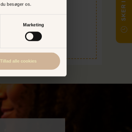
SKER I DAG
destuen i dag på:
, du besøger os.
39 63 95 15
ken-bondestuen.dk
Marketing
HJEMMESIDE I DAG
Tillad alle cookies