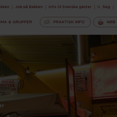
akken
Job på Bakken
Info til Svenska gäster
Søg
RMA & GRUPPER
PRAKTISK INFO
KØB 
er