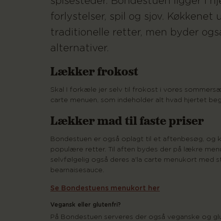
spisesteder. Bondestuen ligger i hj
forlystelser, spil og sjov. Køkkene
traditionelle retter, men byder 
alternativer.
Lækker frokost
Skal I forkæle jer selv til frokost i vores sommer
carte menuen, som indeholder alt hvad hjertet be
Lækker mad til faste priser
Bondestuen er også oplagt til et aftenbesøg, og k
populære retter. Til aften bydes der på lækre menu
selvfølgelig også deres a'la carte menukort med 
bearnaisesauce.
Se Bondestuens menukort her
Vegansk eller glutenfri?
På Bondestuen serveres der også veganske og glute