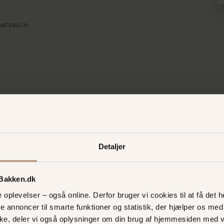
atsauce.
Selskaber
Detaljer
På Bondestuen elsker 
 Bakken.dk
kan fejre alt fra barne
hyggelige restaurant.
oplevelser – også online. Derfor bruger vi cookies til at få det he
10 - 220 personer og t
te annoncer til smarte funktioner og statistik, der hjælper os m
selskabslokaler med p
ke, deler vi også oplysninger om din brug af hjemmesiden med 