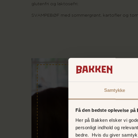
glutenfri og laktosefri:
SVAMPEBØF med sommergrønt, kartofler og tom
Samtykke
Få den bedste oplevelse på
Her på Bakken elsker vi gode 
personligt indhold og relevan
bedre. Hvis du giver samtyk