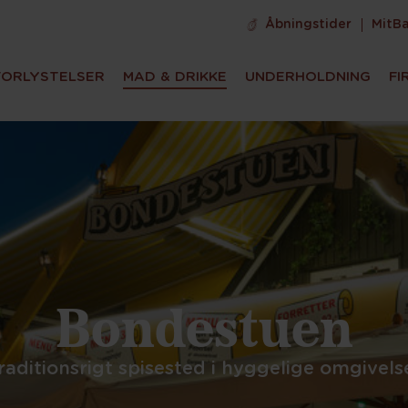
Åbningstider
MitB
FORLYSTELSER
MAD & DRIKKE
UNDERHOLDNING
FI
Bondestuen
raditionsrigt spisested i hyggelige omgivels