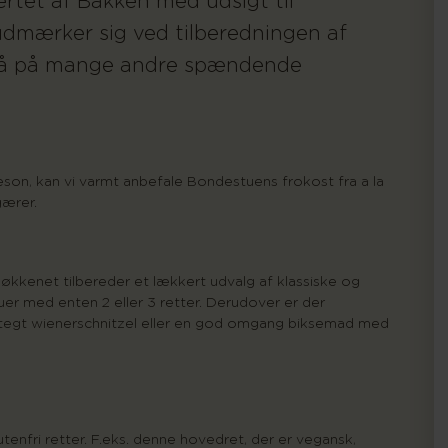
ertet af Bakken med udsigt til
t udmærker sig ved tilberedningen af
også på mange andre spændende
sæson, kan vi varmt anbefale Bondestuens frokost fra a la
gærer.
økkenet tilbereder et lækkert udvalg af klassiske og
er med enten 2 eller 3 retter. Derudover er der
stegt wienerschnitzel eller en god omgang biksemad med
nfri retter. F.eks. denne hovedret, der er vegansk,