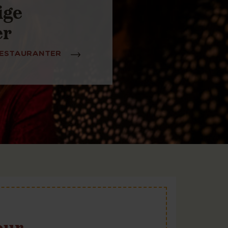
ige
er
RESTAURANTER
our