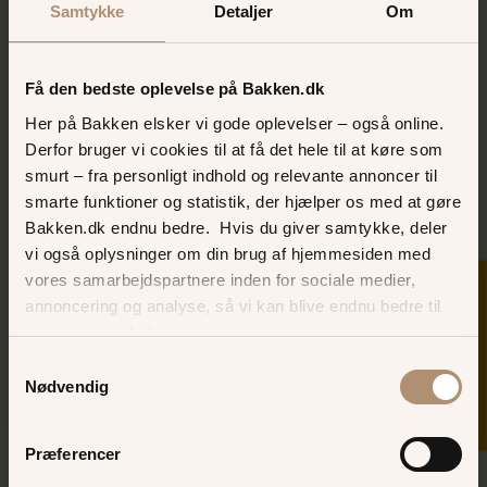
Samtykke
Detaljer
Om
Vanessa Dahl
TELEFON
3963 9190
Få den bedste oplevelse på Bakken.dk
Her på Bakken elsker vi gode oplevelser – også online.
E-MAIL
Derfor bruger vi cookies til at få det hele til at køre som
Tosostre@dahl-dk.com
smurt – fra personligt indhold og relevante annoncer til
HJEMMESIDE
smarte funktioner og statistik, der hjælper os med at gøre
www.tosostre.dk
Bakken.dk endnu bedre. Hvis du giver samtykke, deler
vi også oplysninger om din brug af hjemmesiden med
ÅBNINGSTIDER
vores samarbejdspartnere inden for sociale medier,
To Søstre følger Bakkens
åbningstider
SKER I DAG
annoncering og analyse, så vi kan blive endnu bedre til
ONLINE BORDBESTILLING
næste gang, du besøger os.
Book her
Samtykkevalg
Nødvendig
Præferencer