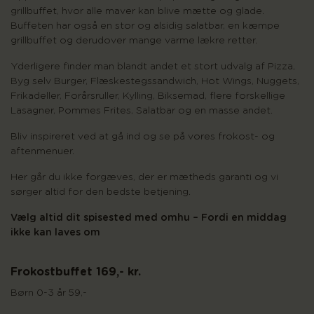
grillbuffet, hvor alle maver kan blive mætte og glade.
Buffeten har også en stor og alsidig salatbar, en kæmpe
grillbuffet og derudover mange varme lækre retter.
Yderligere finder man blandt andet et stort udvalg af Pizza,
Byg selv Burger, Flæskestegssandwich, Hot Wings, Nuggets,
Frikadeller, Forårsruller, Kylling, Biksemad, flere forskellige
Lasagner, Pommes Frites, Salatbar og en masse andet.
Bliv inspireret ved at gå ind og se på vores frokost- og
aftenmenuer.
Her går du ikke forgæves, der er mætheds garanti og vi
sørger altid for den bedste betjening.
Vælg altid dit spisested med omhu – Fordi en middag
ikke kan laves om
Frokostbuffet 169,- kr.
Børn 0-3 år 59,-