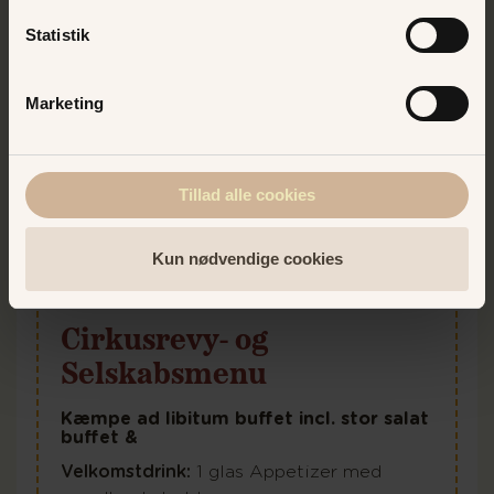
Statistik
Marketing
Tillad alle cookies
Kun nødvendige cookies
Cirkusrevy- og
Selskabsmenu
Kæmpe ad libitum buffet incl. stor salat
buffet &
Velkomstdrink:
1 glas Appetizer med