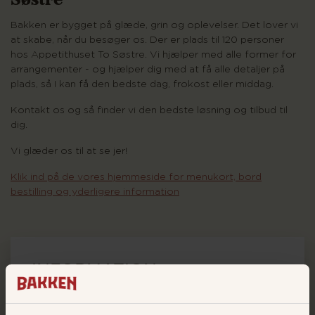
Bakken er bygget på glæde, grin og oplevelser. Det lover vi
at skabe, når du besøger os. Der er plads til 120 personer
hos Appetithuset To Søstre. Vi hjælper med alle former for
arrangementer - og hjælper dig med at få alle detaljer på
plads, så I kan få den bedste dag, frokost eller middag.
Kontakt os og så finder vi den bedste løsning og tilbud til
dig.
Vi glæder os til at se jer!
Klik ind på de vores hjemmeside for menukort, bord
bestilling og yderligere information
INFORMATION
KONTAKT