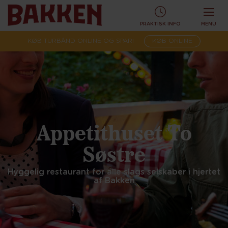
PRAKTISK INFO
MENU
KØB TURBÅND ONLINE OG SPAR!
KØB ONLINE
Appetithuset To
Søstre
Hyggelig restaurant for alle slags selskaber i hjertet
af Bakken