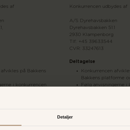
ydes af
Konkurrencen udbydes af
ken
A/S Dyrehavsbakken
1,
Dyrehavsbakken 51.1
g
2930 Klampenborg
Tlf.: +45 39633544
CVR: 33247613
Deltagelse
afvikles på Bakkens
Konkurrencen afvikle
Bakkens platforme o
gerne i konkurrencen
Følg anvisningerne i
for deltagelse er min. 15
Aldersgrænse for del
år
er ikke købsbetinget
Konkurrencen er ikk
rioden er beskrevet i
Konkurrenceperioden 
Detaljer
encen
selve opslaget
ste de korrekte
Husk at indtaste de 