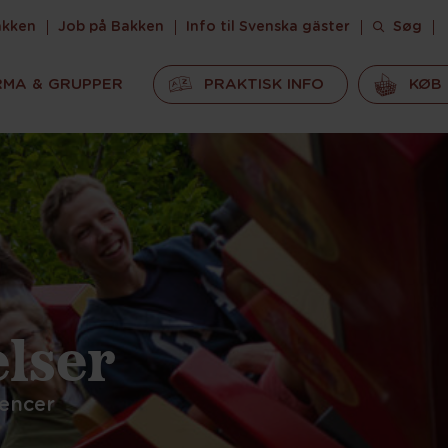
akken
Job på Bakken
Info til Svenska gäster
Søg
RMA & GRUPPER
PRAKTISK INFO
KØB 
lser
rencer