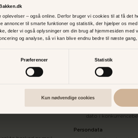
oplysninger
 Bakken.dk
ke til ansvar for
Bakken står ikke til a
oplevelser – også online. Derfor bruger vi cookies til at få det he
orrekte oplysninger og
eventuelle ukorrekte
te annoncer til smarte funktioner og statistik, der hjælper os m
mail adresse
data såsom e-mail a
ke, deler vi også oplysninger om din brug af hjemmesiden med 
g accepterer du at
Heltids- og sæsonan
noncering og analyse, så vi kan blive endnu bedre til næste gang
der fra Bakken
i Bakkens forretninge
.eks. via e-mail, sms, push-
konkurrencen
, sociale medier) og bliver
Konkurrencen er hve
Præferencer
Statistik
lmeldt MitBakken-
eller associeret med
u kan til hver en tid
Vinder
dsbrevet, uden det har
 din deltagelse i
Vinderne får direkte 
med yderligere oply
Kun nødvendige cookies
sæsonansatte på Bakken og
indløsningen af præ
retninger må ikke deltage i
Vinderen trækkes jæ
.
dato i konkurrencebe
Persondata