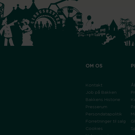
OM OS
P
Kontakt
Å
Job på Bakken
Pr
Bakkens Historie
K
Presserum
P
Persondatapolitik
M
Forretninger til salg
G
Cookies
S