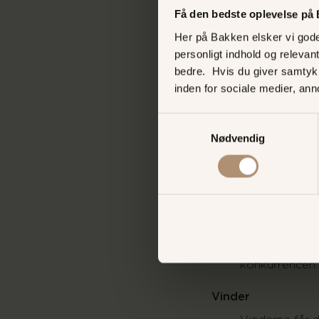
oplysninger.
Få den bedste oplevelse på
Bakken står ik
Her på Bakken elsker vi gode 
eventuelle uk
personligt indhold og relevan
data såsom e-
bedre. Hvis du giver samtyk
Ved tilmeldin
inden for sociale medier, an
modtage nyhe
elektronisk (f
Samtykkevalg
notifikationer
Nødvendig
automatisk ti
medlemskab. D
framelde nyhe
indflydelse på
konkurrencen.
Heltids- og 
i Bakkens for
konkurrencen
Vinder