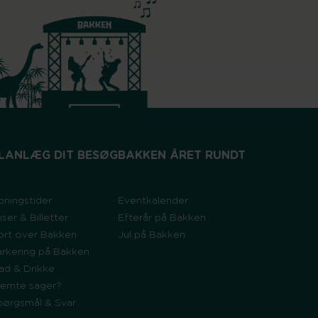
LANLÆG DIT BESØG
BAKKEN ÅRET RUNDT
bningstider
Eventkalender
iser & Billetter
Efterår på Bakken
ort over Bakken
Jul på Bakken
arkering på Bakken
ad & Drikke
lemte sager?
pørgsmål & Svar