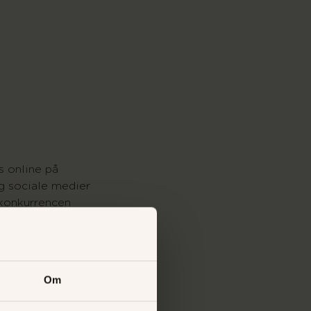
s online på
g sociale medier
 konkurrencen
tagelse er min. 15
e købsbetinget
er beskrevet i
Om
korrekte