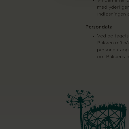
Vinderne får 
med yderlige
indløsningen 
Persondata
Ved deltagelse
Bakken må hå
persondataopl
om Bakkens p