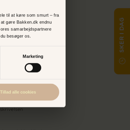
nsvar for
le til at køre som smurt – fra
 oplysninger og
SKER I DAG
ed at gøre Bakken.dk endnu
dresse
vores samarbejdspartnere
satte på Bakken og
, du besøger os.
r må ikke deltage i
rken sponsoreret
Marketing
 platformen
besked pr mail
sninger om
Tillad alle cookies
mien
vnført oplyste
skrivelsen