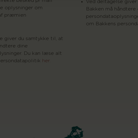
direkte besked pr mail
Ved deltagelse giver 
re oplysninger om
Bakken må håndtere 
af præmien
persondataoplysninge
om Bakkens personda
 giver du samtykke til, at
ndtere dine
ysninger. Du kan læse alt
ersondatapolitik
her.