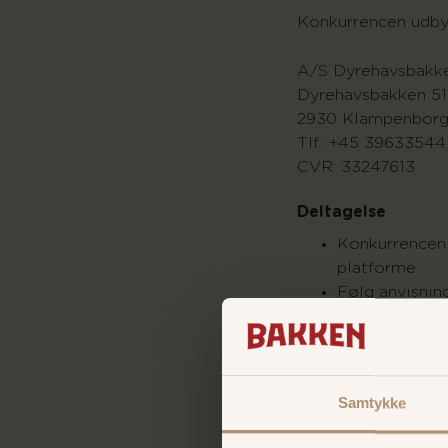
Konkurrencen udb
A/S Dyrehavsbak
Dyrehavsbakken 51.
2930 Klampenbor
Tlf.: +45 39633544
CVR: 33247613
Deltagelse
Konkurrencen 
platforme
Følg anvisnin
Aldersgrænse 
år
Konkurrencen 
Konkurrencepe
Samtykke
selve konkurr
Husk at indta