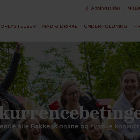
Åbningstider
MitB
FORLYSTELSER
MAD & DRIKKE
UNDERHOLDNING
FI
kurrencebetinge
nde alle Bakkens online og fysiske konkur