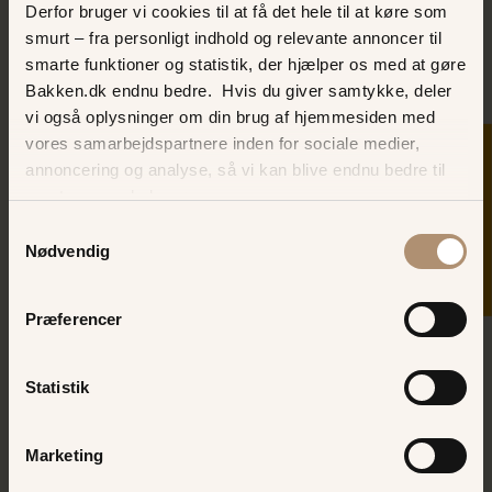
Derfor bruger vi cookies til at få det hele til at køre som
Bekræft dit kodeord
smurt – fra personligt indhold og relevante annoncer til
smarte funktioner og statistik, der hjælper os med at gøre
Bakken.dk endnu bedre. Hvis du giver samtykke, deler
vi også oplysninger om din brug af hjemmesiden med
Jeg accepterer
vilkår og betingelser
vores samarbejdspartnere inden for sociale medier,
SKER I DAG
annoncering og analyse, så vi kan blive endnu bedre til
OPRET BRUGER
næste gang, du besøger os.
Samtykkevalg
Nødvendig
Som medlem får du:
Præferencer
Spar op til 50 kr. pr turbånd, når disse
købes i
Bakkens webshop
Statistik
Personlige rabatter på bl.a. restauranter,
fastfood og spil på Bakken. Log ind og
Marketing
se “Tilbud”
Nyhedsbreve med tilbud, underholdning,