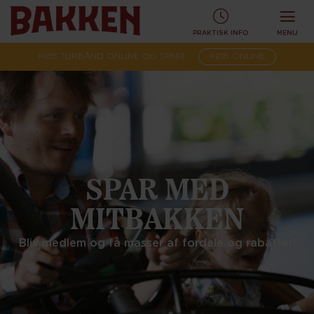
PRAKTISK INFO
MENU
KØB TURBÅND ONLINE OG SPAR!
KØB ONLINE
SPAR MED
MITBAKKEN
Bliv medlem og få masser af fordele og rabatter!