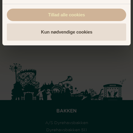
events og anden relevant information om
Bakken
Tillad alle cookies
Kun nødvendige cookies
BLIV MEDLEM
BAKKEN
A/S Dyrehavsbakken
Dyrehavsbakken 51.1