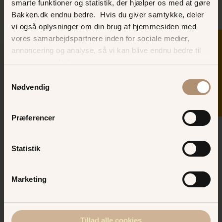
smarte funktioner og statistik, der hjælper os med at gøre
fra minimum fem år.
Bakken.dk endnu bedre. Hvis du giver samtykke, deler
"Den Magiske Julenat" spiller alle weekender fra den 28.
vi også oplysninger om din brug af hjemmesiden med
november til den 20. december 2026.
vores samarbejdspartnere inden for sociale medier,
SKER I DAG
annoncering og analyse, så vi kan blive endnu bedre til
næste gang, du besøger os.
INFORMATION
Samtykkevalg
Nødvendig
TID
Alle weekender fra den 28. november til den
Præferencer
20. december 2026.
HVOR?
Statistik
Teltet på Bakken
PRIS
Marketing
Fra 395,-
KØB BILLETTER HER!
Tillad alle cookies