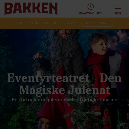
PRAKTISK INFO
MENU
KØB TURBÅND ONLINE OG SPAR!
KØB ONLINE
Eventyrteatret – Den
Magiske Julenat
En fortryllende juleoplevelse for hele familien