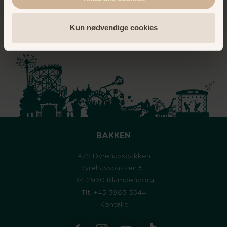
Kun nødvendige cookies
BAKKEN
A/S Dyrehavsbakken
Dyrehavsbakken 51.1
DK-2930 Klampenborg
Tlf. +45 3963 3544
Kontakt