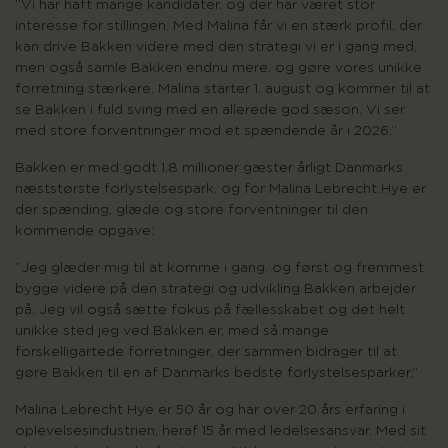
”Vi har haft mange kandidater, og der har været stor
interesse for stillingen. Med Malina får vi en stærk profil, der
kan drive Bakken videre med den strategi vi er i gang med,
men også samle Bakken endnu mere, og gøre vores unikke
forretning stærkere. Malina starter 1. august og kommer til at
se Bakken i fuld sving med en allerede god sæson. Vi ser
med store forventninger mod et spændende år i 2026.”
Bakken er med godt 1,8 millioner gæster årligt Danmarks
næststørste forlystelsespark, og for Malina Lebrecht Hye er
der spænding, glæde og store forventninger til den
kommende opgave:
”Jeg glæder mig til at komme i gang, og først og fremmest
bygge videre på den strategi og udvikling Bakken arbejder
på. Jeg vil også sætte fokus på fællesskabet og det helt
unikke sted jeg ved Bakken er, med så mange
forskelligartede forretninger, der sammen bidrager til at
gøre Bakken til en af Danmarks bedste forlystelsesparker.”
Malina Lebrecht Hye er 50 år og har over 20 års erfaring i
oplevelsesindustrien, heraf 15 år med ledelsesansvar. Med sit