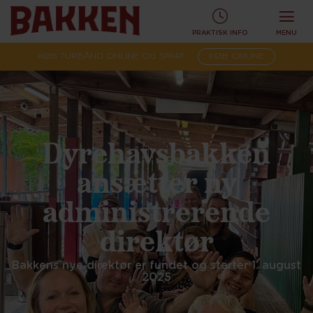
PRAKTISK INFO
MENU
KØB TURBÅND ONLINE OG SPAR!
KØB ONLINE
Dyrehavsbakken
ansætter ny
administrerende
direktør
Bakkens nye direktør er fundet og starter 1. august
2025