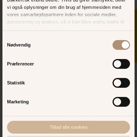
vi også oplysninger om din brug af hjemmesiden med
vores samarbejdspartnere inden for sociale medier,
SKER I DAG
annoncering og analyse, så vi kan blive endnu bedre til
næste gang, du besøger os.
Samtykkevalg
Nødvendig
Præferencer
Statistik
Marketing
Om Bakken
Tillad alle cookies
Dyrehavsbakken er verdens ældste
eksisterende forlystelsespark. Bakken