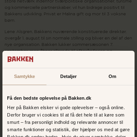
store netværk indenfor tværpolitiske organisationer, turisme
og kommercielle partnerskaber, vil hun bidrage positivt til
Bakkens udvikling. Privat er Malina gift og mor til 3 voksne
børn.
Lene Alsgren, Bakkens nuværende konstituerede direktør,
overgår 1. august til sin normale stilling og bliver en del af den
nye organisation. Bakken lukker sommersæsonen 7.
september, men åbner allerede til efterårsferien og
Halloween 11. oktober. Bakken har allerede rundet knap en
million gæster i år, som blandt har nydt godt at hele 5 nye
børneforlystelser.
Samtykke
Detaljer
Om
INFORMATION
Få den bedste oplevelse på Bakken.dk
Her på Bakken elsker vi gode oplevelser – også online.
UDSENDELSE
Derfor bruger vi cookies til at få det hele til at køre som
30. juni 2025
smurt – fra personligt indhold og relevante annoncer til
smarte funktioner og statistik, der hjælper os med at gøre
Bakken.dk endnu bedre. Hvis du giver samtykke, deler