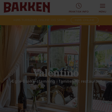
PRAKTISK INFO
MENU
KØB TURBÅND ONLINE OG SPAR!
KØB ONLINE
Valentino
Ægte Bakke-stemning i familieejet restaurant