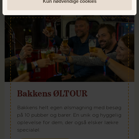
Kun nødvendige cookies
Bakkens ØLTOUR
Bakkens helt egen ølsmagning med besøg
på 10 pubber og barer. En unik og hyggelig
oplevelse for dem, der også elsker lækre
specialøl.