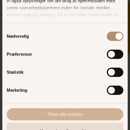
vi også oplysninger om din brug af hjemmesiden med
vores samarbejdspartnere inden for sociale medier,
SKER I DAG
annoncering og analyse, så vi kan blive endnu bedre til
næste gang, du besøger os.
Samtykkevalg
Reservation og
Nødvendig
bordbestilling
Præferencer
Ønsker du at bestille bord på Valentino,
kan du kontakte restauranten på:
Statistik
Telefon:
3964 1324
Email:
info@valentino-bakken.dk
Marketing
Rigtig god fornøjelse på Valentino!
Tillad alle cookies