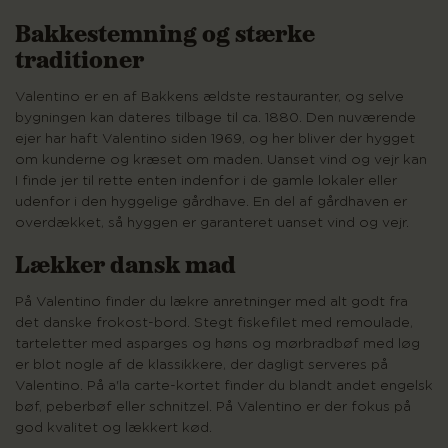
Bakkestemning og stærke
traditioner
Valentino er en af Bakkens ældste restauranter, og selve
bygningen kan dateres tilbage til ca. 1880. Den nuværende
ejer har haft Valentino siden 1969, og her bliver der hygget
om kunderne og kræset om maden. Uanset vind og vejr kan
I finde jer til rette enten indenfor i de gamle lokaler eller
udenfor i den hyggelige gårdhave. En del af gårdhaven er
overdækket, så hyggen er garanteret uanset vind og vejr.
Lækker dansk mad
På Valentino finder du lækre anretninger med alt godt fra
det danske frokost-bord. Stegt fiskefilet med remoulade,
tarteletter med asparges og høns og mørbradbøf med løg
er blot nogle af de klassikkere, der dagligt serveres på
Valentino. På a'la carte-kortet finder du blandt andet engelsk
bøf, peberbøf eller schnitzel. På Valentino er der fokus på
god kvalitet og lækkert kød.