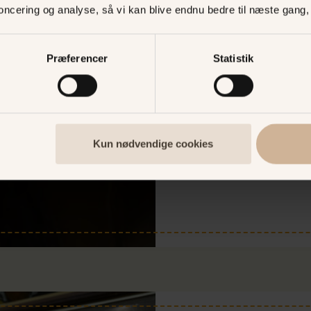
noncering og analyse, så vi kan blive endnu bedre til næste gang
Efter middagen:
1 gla
kokkens favoritkage o
Præferencer
Statistik
Samlet pris for
Minimum 15 personer.
Børn under 12 år: halv p
Tilbuddet gælder i 2.5 
Kun nødvendige cookies
Der er naturligvis muli
cocktails