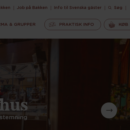
akken
Job på Bakken
Info til Svenska gäster
Søg
RMA & GRUPPER
PRAKTISK INFO
KØB 
 Bøfhus
saloon-stemning