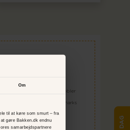
ud
g Selskabsmenu
Om
 Appetizer med sprudlende bobler
te ad libitum buffet og Danmarks
rill med et stort udvalg af
le til at køre som smurt – fra
mpe salatbar
ed at gøre Bakken.dk endnu
vores samarbejdspartnere
Øl, vin og vand ad libitum