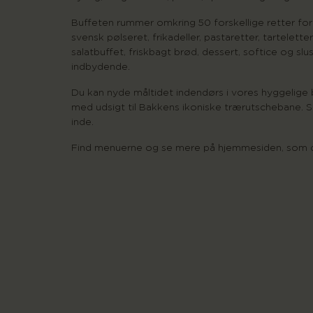
Buffeten rummer omkring 50 forskellige retter ford
svensk pølseret, frikadeller, pastaretter, tartelette
salatbuffet, friskbagt brød, dessert, softice og slus
indbydende.
Du kan nyde måltidet indendørs i vores hyggelige bo
med udsigt til Bakkens ikoniske trærutschebane. S
inde.
Find menuerne og se mere på hjemmesiden, som 