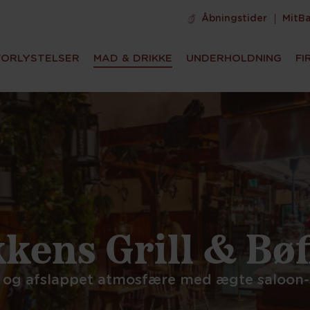
Åbningstider
MitB
FORLYSTELSER
MAD & DRIKKE
UNDERHOLDNING
FI
akkens Grill og
ggelig og afslappet atmosfære med ægte 