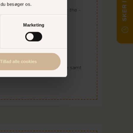
SKER I DAG
, du besøger os.
s Avec eller Likør - kaffe eller the -
g soft ice
Marketing
 det hele kun 499,-
ris
time
Tillad alle cookies
ghed for tilkøb af irish coffee samt