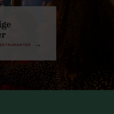
ige
er
RESTAURANTER