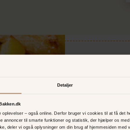
Supertilb
Cirkusrevy- o
Detaljer
Velkomstdrink:
1 glas
Middag:
Bakkens størs
 Bakken.dk
måske største flammeg
oplevelser – også online. Derfor bruger vi cookies til at få det he
forskelligt kød og kæ
te annoncer til smarte funktioner og statistik, der hjælper os m
ke, deler vi også oplysninger om din brug af hjemmesiden med 
Under hele middagen: