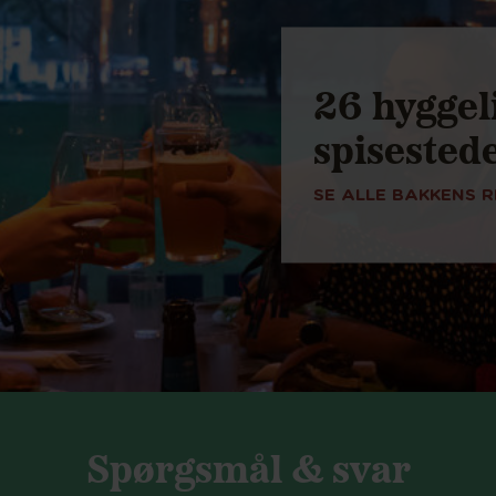
26 hyggel
spisested
SE ALLE BAKKENS 
Spørgsmål & svar