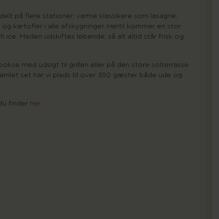
elt på flere stationer: varme klassikere som lasagne,
r og kartofler i alle afskygninger. Hertil kommer en stor
h ice. Maden udskiftes løbende, så alt altid står frisk og
kse med udsigt til grillen eller på den store solterrasse
amlet set har vi plads til over 350 gæster både ude og
du finder
her
.